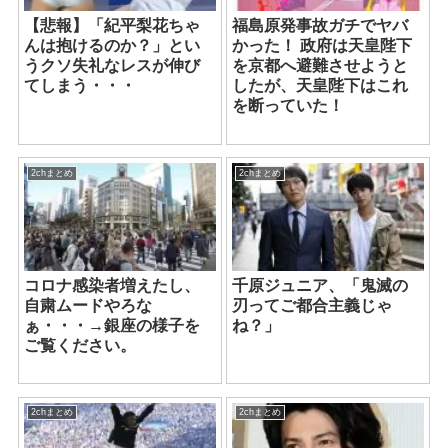
【悲報】「紀平梨花ちゃ
福島原発事故ガチでヤバ
んは抱けるのか？」とい
かった！ 政府は天皇陛下
うクソ失礼なレスが伸び
を京都へ避難させようと
てしまう・・・
したが、天皇陛下はこれ
を断っていた！
2chまとめ
2chまとめ
コロナ感染者増えたし、
千原ジュニア、「鬼滅の
自粛ムードやろな
刃ってご都合主義じゃ
ぁ・・・→銀座の様子を
ね？」
ご覧ください。
2chまとめ
2chまとめ