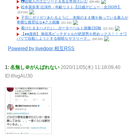
📷️芸能人のエピソード＆名言専用スレ①
(08:48)
松本菜奈実 出演作・年齢リスト【22歳デビュー・全293作】
(23:04)
子宮にガツガツあたるように…本能のまま腰を振っている素人が
卑猥な後背位セ●クス画像
(21:43)
着けたままハメたい…ガーターベルト画像150枚
(21:42)
【●●漫画】 無垢系ビッチギャルが絶望男を慰めックス！！ ナワ
バリで自殺しようとする根暗なサラリーマ…
(00:00)
Powered by livedoor 相互RSS
1:
名無し＠がんばれない
2020/11/05(木) 11:18:09.40
ID:f//vgAU30