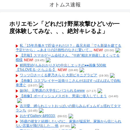
オトムス速報
ホリエモン「どれだけ野菜攻撃ひどいか一
度体験してみな、、、絶対キレるよ」
私「15年共働きで貯金それだけ？」義兄夫婦「でも新築を建てる
予定だから」→あまりの計画性のなさに驚いて…
NEW!
(20:00)
【悲報】スマホゲーム会社さん、”サ終”相次ぎ倒産しまくってる
模様
NEW!
(19:45)
籾岡里紗(もみおかりさ)の中出しエッチの●●画像 500枚
【ToLOVEる -とらぶる-】
NEW!
(19:40)
ワッツ◎さーくる夢乃きらり 大胆ビキニグラビア
(19:30)
【画像】コスプレイヤー近衛りこさんがほぼすっぽんぽんで自転
車漕ぐ
(19:07)
妹(jk)、元塾講の大学生にパコられるwww
(17:17)
【画像】ボーイッシュメスガキ、男湯に侵入してしまう
(14:40)
吉川愛、縛られニットおっぱいの膨らみムギュムギュ揺れてタマ
ランち
(10:45)
おかずGallery &#9333;
(09:02)
36歳の彼女と結婚したいのに、家族が猛反対。家族から信じられ
ない言葉が飛び出した… 他
(07:00)