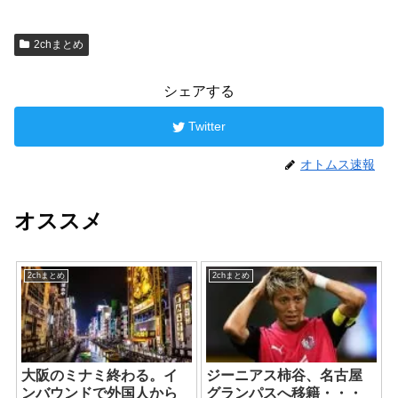
2chまとめ
シェアする
Twitter
オトムス速報
オススメ
2chまとめ
2chまとめ
大阪のミナミ終わる。イ
ジーニアス柿谷、名古屋
ンバウンドで外国人から
グランパスへ移籍・・・