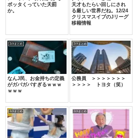
ボッタくっていた天罰
天才もたらい回しにされ
か。
る厳しい世界だね。12/24
クリスマスイブのJリーグ
移籍情報
2chまとめ
2chまとめ
なんJ民、お金持ちの定義
公務員 ＞＞＞＞＞＞＞
がガバガバすぎるｗｗｗ
＞＞＞＞ トヨタ（笑）
ｗｗｗ
2chまとめ
2chまとめ