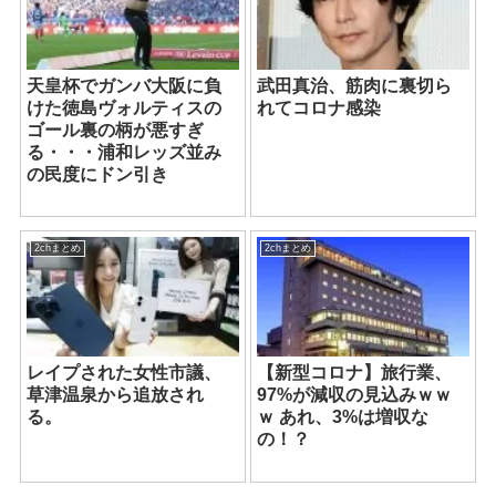
天皇杯でガンバ大阪に負
武田真治、筋肉に裏切ら
けた徳島ヴォルティスの
れてコロナ感染
ゴール裏の柄が悪すぎ
る・・・浦和レッズ並み
の民度にドン引き
2chまとめ
2chまとめ
レイプされた女性市議、
【新型コロナ】旅行業、
草津温泉から追放され
97%が減収の見込みｗｗ
る。
ｗ あれ、3%は増収な
の！？