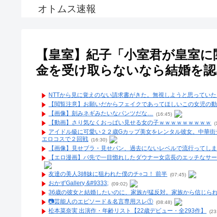
オトムス速報
【皇室】紀子「小室君が皇室に
金を受け取らないなら結婚を認
NTTから見に覚えのない請求書がきた。無視しようと思ってい
【閲覧注意】お願いだからフェイクであってほしいこの女児の
【画像】刻みネギみたいなパンツだな…
(16:45)
【動画】さり気なくおっぱい見せる女の子ｗｗｗｗｗｗｗｗｗ
(
アイドル級に可愛い２２歳Gカップ美女をレンタル彼女。中華街
エロコスで２回戦
(16:30)
【画像】見せブラ・見せパン、過去にないレベルで流行ってし
【エロ漫画】バ先で一目惚れしたダウナー女店長のエッチなサー
友達の美人3姉妹に狙われた僕のチ○コ！ 前半
(07:45)
おかずGallery &#9333;
(09:02)
36歳の彼女と結婚したいのに、家族が猛反対。家族から信じられ
📷️芸能人のエピソード＆名言専用スレ①
(08:48)
松本菜奈実 出演作・年齢リスト【22歳デビュー・全293作】
(23