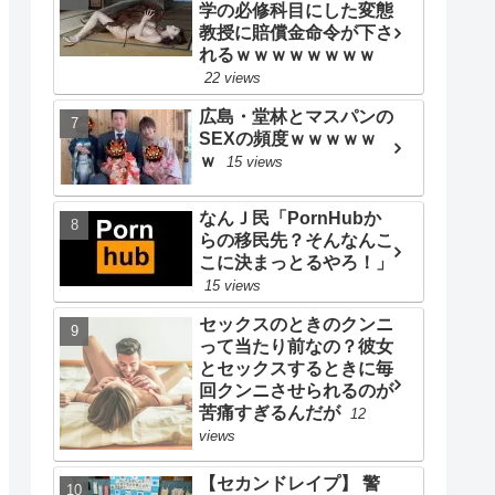
学の必修科目にした変態
教授に賠償金命令が下さ
れるｗｗｗｗｗｗｗｗ
22 views
広島・堂林とマスパンの
SEXの頻度ｗｗｗｗｗ
ｗ
15 views
なんＪ民「PornHubか
らの移民先？そんなんこ
こに決まっとるやろ！」
15 views
セックスのときのクンニ
って当たり前なの？彼女
とセックスするときに毎
回クンニさせられるのが
苦痛すぎるんだが
12
views
【セカンドレイプ】 警