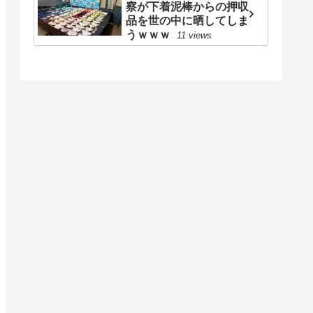
察が下着泥棒からの押収
品を世の中に晒してしま
うｗｗｗ
11 views