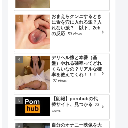
おまえらクンニするとき
に舌を穴に入れる派？入
れない派？ 以下、2ch
の反応
50 views
デリヘル嬢と本番（基
盤）やれる確率ってどれ
くらいなの？リアルな確
率を教えてくれ！！！
27 views
【朗報】pornhubの代
替サイト、見つかる
23
views
自分のオナニー映像を大