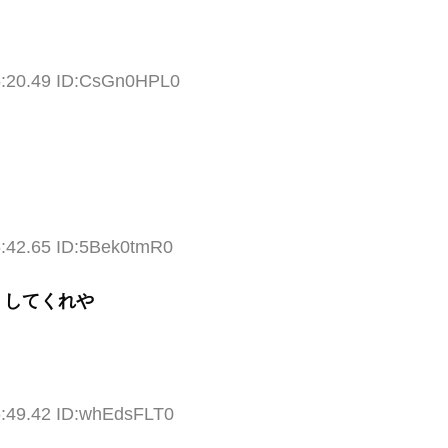
6:20.49 ID:CsGn0HPL0
6:42.65 ID:5Bek0tmR0
うしてくれや
6:49.42 ID:whEdsFLT0