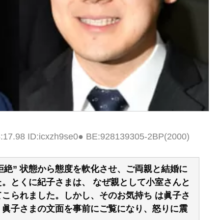
4:17.98 ID:icxzh9se0● BE:928139305-2BP(2000)
拒絶” 状態から態度を軟化させ、ご両親と結婚に
た。とくに紀子さまは、 なぜ親として小室さんと
てこられました。しかし、そのお気持ち は眞子さ
 眞子さまの文面を事前にご覧になり、怒りに震