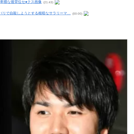
卑猥な後背位セ●クス画像
(21:43)
ワバリで自殺しようとする根暗なサラリーマ…
(00:00)