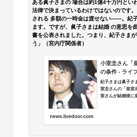
ある眞子さまの 場合は約1億4千万円とい
法律で決まっているわけではないのです。
される 多額の一時金は渡せない――。紀
ます。ですが、眞子さまは結婚 の意思を
書を公表されました。つまり、紀子さまが
う」（宮内庁関係者）
小室圭さん「
の条件 - ラ
紀子さまは眞子さ
室圭さんの「皇室
室さんが結婚後に
news.livedoor.com