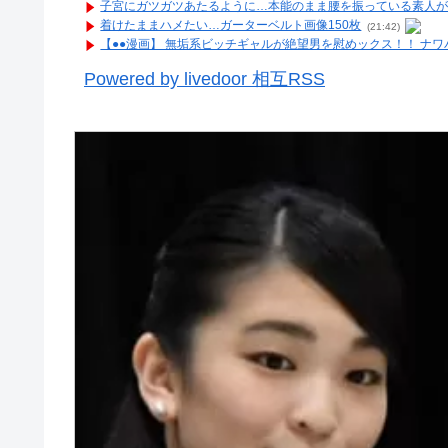
子宮にガツガツあたるように…本能のまま腰を振っている素人が
着けたままハメたい…ガーターベルト画像150枚
(21:42)
【●●漫画】 無垢系ビッチギャルが絶望男を慰めックス！！ ナ
Powered by livedoor 相互RSS