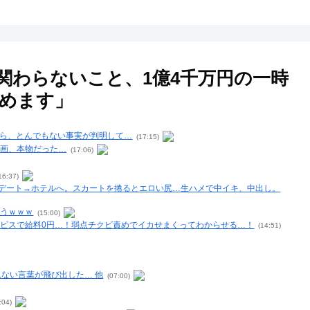
関わらないこと、1億4千万円の一時
めます」
たら、とんでもない事実が判明して…
(17:15)
動画、本物だった…
(17:06)
16:37)
デート→ホテルへ。スカートを捲るとエロい尻…生ハメで中イキ、中出し。
まうｗｗｗ
(15:00)
ビスで給料0円…！弱点チクビ責めでイカせまくってわからせる…！
(14:51)
ない言葉が飛び出した… 他
(07:00)
:04)