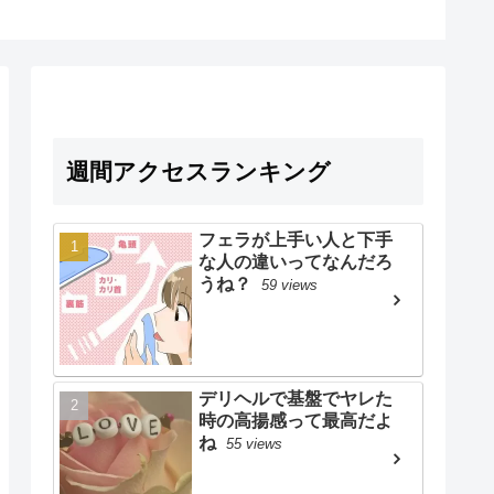
週間アクセスランキング
フェラが上手い人と下手
な人の違いってなんだろ
うね？
59 views
デリヘルで基盤でヤレた
時の高揚感って最高だよ
ね
55 views