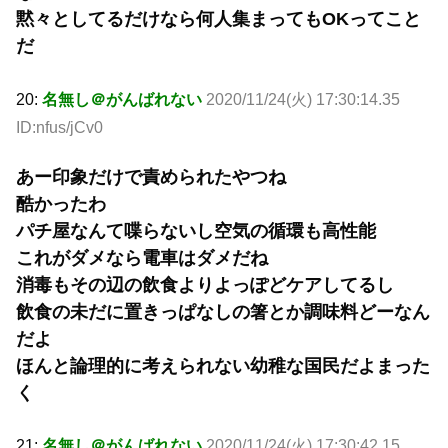
黙々としてるだけなら何人集まってもOKってこと
だ
20:
名無し＠がんばれない
2020/11/24(火) 17:30:14.35
ID:nfus/jCv0
あー印象だけで責められたやつね
酷かったわ
パチ屋なんて喋らないし空気の循環も高性能
これがダメなら電車はダメだね
消毒もその辺の飲食よりよっぽどケアしてるし
飲食の未だに置きっぱなしの箸とか調味料どーなん
だよ
ほんと論理的に考えられない幼稚な国民だよまった
く
21:
名無し＠がんばれない
2020/11/24(火) 17:30:42.15