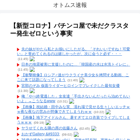
オトムス速報
【新型コロナ】パチンコ屋で未だクラスタ
ー発生ゼロという事実
夫の妹がやたら私とお揃いにしたがる。「それいいですね！可愛
い」と誉めてくれるのは嬉しかったが、次に会うと必ず・・・
(11:45)
日本の地震被害に支援したのに…「韓国産の水は水洗トイレに」
(11:45)
【衝撃映像】ロシア♂達がウクライナ美少女を拷問する動画、こ
こに来て話題になってしまう
(11:40)
宮部のぞみ 仮面ライダーヒロインでブレイクした最旬女優
(11:30)
俺「やべ終電逃した」女友達「手出さないんだったら泊めてもい
いよ」→こうなるwww
(10:31)
【画像】祝結婚・田中みな実、濡れ場で見せる生々しいエッチｗ
ｗ夜な夜なの営みが想像できてしまうわｗｗ
(10:22)
【画像】地下アイドルさん、暑すぎてエロ衣装でライブしてしま
うｗｗｗ
(09:19)
ヤラせてくれる隣の席の佐藤さん
(02:45)
おかずGallery &#9333;
(09:02)