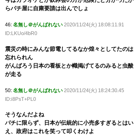
今はカラオケとか飲み会の方が危険だと分かったか
らパチ屋に自粛要請は出んでしょ
46:
名無し＠がんばれない
2020/11/24(火) 18:08:11.91
ID:LKUo/4bR0
震災の時にみんな節電してるなか煌々としてたのは
忘れられん
がんばろう日本の看板とか幟掲げてるのみると虫酸
が走る
50:
名無し＠がんばれない
2020/11/24(火) 18:24:30.45
ID:i8PsT+PL0
そうなんだよね
パチに限らず、日本が伝統的に小売多すぎるとはい
え、政府はこれを笑って叩くわけよ