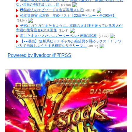
36歳の彼女と結婚したいのに、家族が猛反対。家族から信じられ
ない言葉が飛び出した… 他
(07:00)
📷️芸能人のエピソード＆名言専用スレ①
(08:48)
松本菜奈実 出演作・年齢リスト【22歳デビュー・全293作】
(23:04)
子宮にガツガツあたるように…本能のまま腰を振っている素人が
卑猥な後背位セ●クス画像
(21:43)
着けたままハメたい…ガーターベルト画像150枚
(21:42)
【●●漫画】 無垢系ビッチギャルが絶望男を慰めックス！！ ナワ
バリで自殺しようとする根暗なサラリーマ…
(00:00)
Powered by livedoor 相互RSS