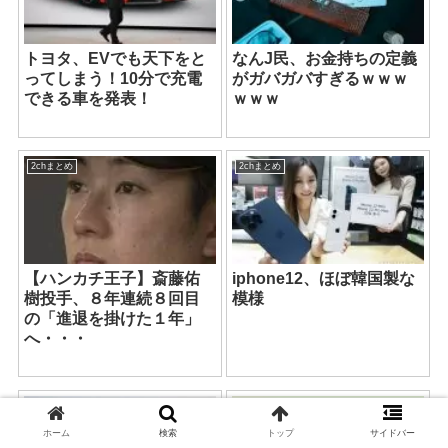
トヨタ、EVでも天下をと
なんJ民、お金持ちの定義
ってしまう！10分で充電
がガバガバすぎるｗｗｗ
できる車を発表！
ｗｗｗ
2chまとめ
2chまとめ
【ハンカチ王子】斎藤佑
iphone12、ほぼ韓国製な
樹投手、８年連続８回目
模様
の「進退を掛けた１年」
へ・・・
2chまとめ
2chまとめ
ホーム
検索
トップ
サイドバー