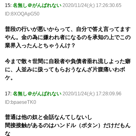
15:
名無し＠がんばれない
2020/11/24(火) 17:26:30.65
ID:8XOQApG50
普段の行いが悪いからって、自分で答え言ってます
やん。金の為に嫌われ者になるのを承知の上でこの
業界入ったんとちゃうんけ？
今まで散々世間に自殺者や負債者垂れ流しよった癖
に、人並みに扱ってもらおうなんざ片腹痛いわボ
ケ。
17:
名無し＠がんばれない
2020/11/24(火) 17:28:09.96
ID:bpaeseTK0
普通は他の奴と会話なんてしないし
間接接触があるのはハンドル（ボタン）だけだもん
な