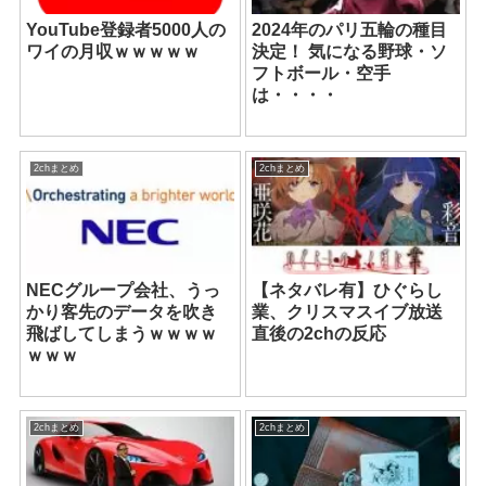
YouTube登録者5000人の
2024年のパリ五輪の種目
ワイの月収ｗｗｗｗｗ
決定！ 気になる野球・ソ
フトボール・空手
は・・・・
2chまとめ
2chまとめ
NECグループ会社、うっ
【ネタバレ有】ひぐらし
かり客先のデータを吹き
業、クリスマスイブ放送
飛ばしてしまうｗｗｗｗ
直後の2chの反応
ｗｗｗ
2chまとめ
2chまとめ