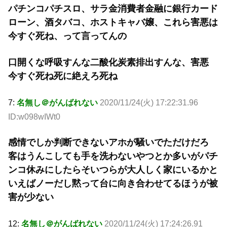
パチンコパチスロ、サラ金消費者金融に銀行カード
ローン、酒タバコ、ホストキャバ嬢、これら害悪は
今すぐ死ね、って言ってんの
口開くな呼吸すんな二酸化炭素排出すんな、害悪
今すぐ死ね死に絶えろ死ね
7:
名無し＠がんばれない
2020/11/24(火) 17:22:31.96
ID:w098wIWt0
感情でしか判断できないアホが騒いでただけだろ
客はうんこしても手を洗わないやつとか多いがパチ
ンコ休みにしたらそいつらが大人しく家にいるかと
いえばノーだし黙って台に向き合わせてるほうが被
害が少ない
12:
名無し＠がんばれない
2020/11/24(火) 17:24:26.91