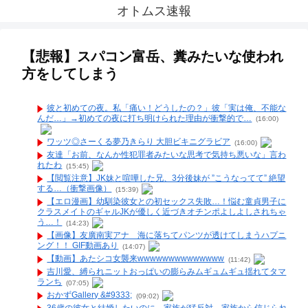
オトムス速報
【悲報】スパコン富岳、糞みたいな使われ
方をしてしまう
彼と初めての夜。私「痛い！どうしたの？」彼「実は俺、不能な
んだ…」→初めての夜に打ち明けられた理由が衝撃的で…
(16:00)
ワッツ◎さーくる夢乃きらり 大胆ビキニグラビア
(16:00)
友達「お前、なんか性犯罪者みたいな思考で気持ち悪いな」言わ
れたわ
(15:45)
【閲覧注意】JK妹と喧嘩した兄、3分後妹が ”こうなってて” 絶望
する…（衝撃画像）
(15:39)
【エロ漫画】幼馴染彼女との初セックス失敗…！悩む童貞男子に
クラスメイトのギャルJKが優しく近づきオチンポよしよしされちゃ
う…！
(14:23)
【画像】友廣南実アナ 海に落ちてパンツが透けてしまうハプニ
ング！！ GIF動画あり
(14:07)
【動画】あたシコ女襲来wwwwwwwwwwwwww
(11:42)
吉川愛、縛られニットおっぱいの膨らみムギュムギュ揺れてタマ
ランち
(07:05)
おかずGallery &#9333;
(09:02)