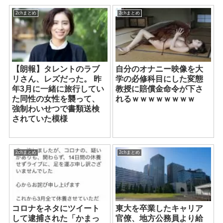
2chまとめ
2chまとめ
【朗報】タレントのラブ
自分のオナニー映像を大
リさん、レズだった。 昨
学の必修科目にした変態
年3月に一緒に旅行してい
教授に賠償金命令が下さ
た同性の女性を襲って、
れるｗｗｗｗｗｗｗｗ
強制わいせつで書類送検
されていた模様
2chまとめ
2chまとめ
コロナをネタにツイート
東大を卒業したキャリア
して逮捕された「かまっ
官僚、地方公務員より給