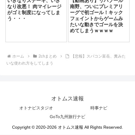
いきなりステーキ、いき
【動画あり】リバプール
なり改悪！ 肉マイレージ
南野、ついにプレミアリ
がゴミ制度になってしま
ーグで初ゴール！キック
う・・・
フェイントからゲームみ
たいな動きでゴールを決
めてしまうｗｗｗｗ
ホーム
2chまとめ
【悲報】スパコン富岳、糞みた
いな使われ方をしてしまう
オトムス速報
オトナビスタジオ
時事ナビ
GoTo九州旅行ナビ
Copyright © 2020-2026 オトムス速報 All Rights Reserved.