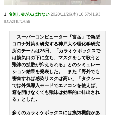
1:
名無し＠がんばれない
2020/11/26(木) 18:57:41.93
ID:AzHLfOsn9
スーパーコンピューター「富岳」で新型
コロナ対策を研究する神戸大や理化学研究
所のチームは26日、「カラオケボックスで
は換気口の下に立ち、マスクをして歌うと
飛沫の拡散が抑えられる」とのシミュレー
ション結果を発表した。 また「野外でも
密集すれば感染リスクは高い」「タクシー
では外気導入モードでエアコンを使えば、
窓を開けなくても飛沫は効率的に排出され
る」とした。
多くのカラオケボックスには換気機能があ