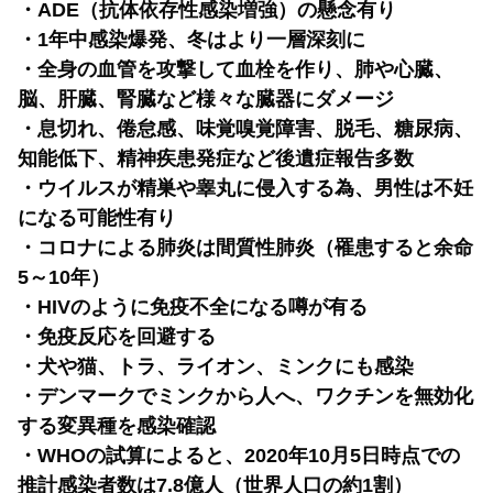
・ADE（抗体依存性感染増強）の懸念有り
・1年中感染爆発、冬はより一層深刻に
・全身の血管を攻撃して血栓を作り、肺や心臓、
脳、肝臓、腎臓など様々な臓器にダメージ
・息切れ、倦怠感、味覚嗅覚障害、脱毛、糖尿病、
知能低下、精神疾患発症など後遺症報告多数
・ウイルスが精巣や睾丸に侵入する為、男性は不妊
になる可能性有り
・コロナによる肺炎は間質性肺炎（罹患すると余命
5～10年）
・HIVのように免疫不全になる噂が有る
・免疫反応を回避する
・犬や猫、トラ、ライオン、ミンクにも感染
・デンマークでミンクから人へ、ワクチンを無効化
する変異種を感染確認
・WHOの試算によると、2020年10月5日時点での
推計感染者数は7.8億人（世界人口の約1割）