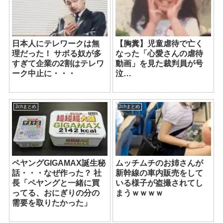
日本人にテレワークは無
【胸糞】児童虐待で亡く
理だった！ サボる奴が多
なった「心愛さんの虐待
すぎて企業の2割はテレワ
動画」を見た裁判員が号
ーク中止に・・・
泣…
2chまとめ
2chまとめ
ペヤングGIGAMAX誕生秘
ムッチムチのお姉さんが
話・・・なぜ作った？ 社
新幹線の車内販売をして
長「ペヤングと一緒に買
いる様子が盗撮されてし
ってる、おにぎりの分の
まうｗｗｗｗ
需要を取りたかった」