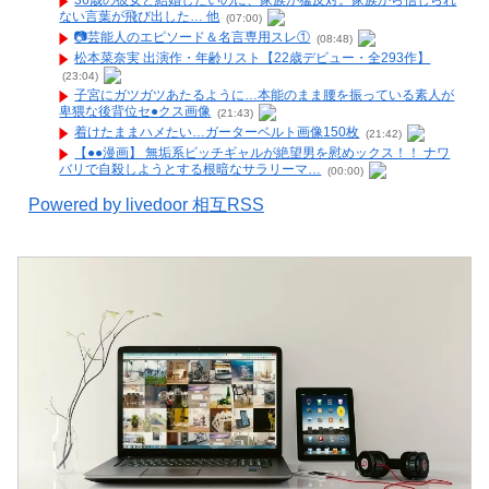
36歳の彼女と結婚したいのに、家族が猛反対。家族から信じられ
ない言葉が飛び出した… 他
(07:00)
📷️芸能人のエピソード＆名言専用スレ①
(08:48)
松本菜奈実 出演作・年齢リスト【22歳デビュー・全293作】
(23:04)
子宮にガツガツあたるように…本能のまま腰を振っている素人が
卑猥な後背位セ●クス画像
(21:43)
着けたままハメたい…ガーターベルト画像150枚
(21:42)
【●●漫画】 無垢系ビッチギャルが絶望男を慰めックス！！ ナワ
バリで自殺しようとする根暗なサラリーマ…
(00:00)
Powered by livedoor 相互RSS