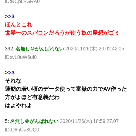
ID:RCpu+GRA0
>>3
ほんとこれ
世界一のスパコンだろうが使う奴の発想がゴミ
332:
名無し＠がんばれない
2020/11/26(木) 20:02:42.05
ID:wL0uW6uI0
>>3
それな
蓮舫の若い頃のデータ使って富嶽の力でAV作った
方がよほど有意義だわ
はよやれよ
5:
名無し＠がんばれない
2020/11/26(木) 18:59:27.07
ID:O6nUa8UQ0