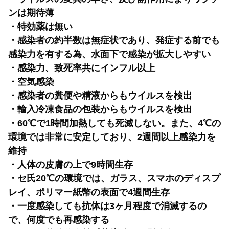
ンは期待薄
・特効薬は無い
・感染者の約半数は無症状であり、発症する前でも
感染力を有する為、水面下で感染が拡大しやすい
・感染力、致死率共にインフル以上
・空気感染
・感染者の糞便や精液からもウイルスを検出
・輸入冷凍食品の包装からもウイルスを検出
・60℃で1時間加熱しても死滅しない。また、4℃の
環境では非常に安定しており、2週間以上感染力を
維持
・人体の皮膚の上で9時間生存
・セ氏20℃の環境では、ガラス、スマホのディスプ
レイ、ポリマー紙幣の表面で4週間生存
・一度感染しても抗体は3ヶ月程度で消滅するの
で、何度でも再感染する