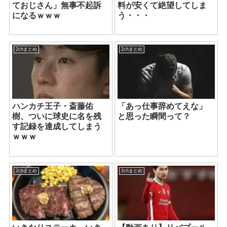
ておじさん」無事不起訴
料が安くて絶望してしま
になるｗｗｗ
う・・・
2chまとめ
2chまとめ
ハンカチ王子・斎藤佑
「あっ仕事辞めてえな」
樹、ついに球史に名を残
と思った瞬間って？
す記録を達成してしまう
ｗｗｗ
2chまとめ
2chまとめ