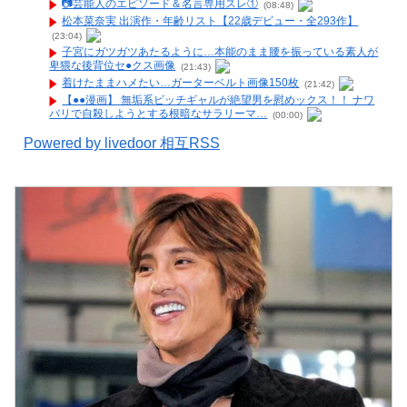
📷️芸能人のエピソード＆名言専用スレ①
(08:48)
松本菜奈実 出演作・年齢リスト【22歳デビュー・全293作】
(23:04)
子宮にガツガツあたるように…本能のまま腰を振っている素人が
卑猥な後背位セ●クス画像
(21:43)
着けたままハメたい…ガーターベルト画像150枚
(21:42)
【●●漫画】 無垢系ビッチギャルが絶望男を慰めックス！！ ナワ
バリで自殺しようとする根暗なサラリーマ…
(00:00)
Powered by livedoor 相互RSS