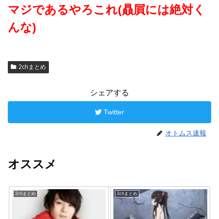
マジであるやろこれ(贔屓には絶対く
んな)
2chまとめ
シェアする
Twitter
オトムス速報
オススメ
2chまとめ
2chまとめ