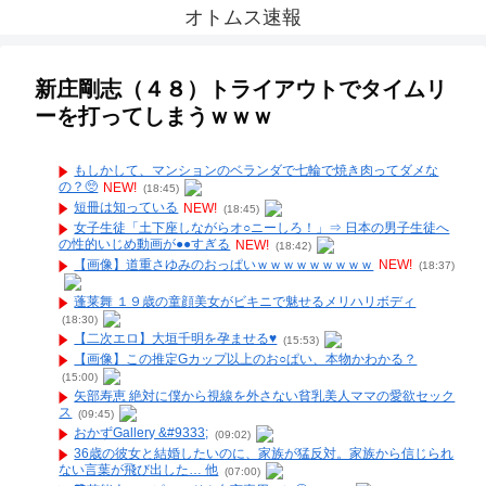
オトムス速報
新庄剛志（４８）トライアウトでタイムリ
ーを打ってしまうｗｗｗ
もしかして、マンションのベランダで七輪で焼き肉ってダメな
の？🥺
NEW!
(18:45)
短冊は知っている
NEW!
(18:45)
女子生徒「土下座しながらオ○ニーしろ！」⇒ 日本の男子生徒へ
の性的いじめ動画が●●すぎる
NEW!
(18:42)
【画像】道重さゆみのおっぱいｗｗｗｗｗｗｗｗｗ
NEW!
(18:37)
蓬莱舞 １９歳の童顔美女がビキニで魅せるメリハリボディ
(18:30)
【二次エロ】大垣千明を孕ませる♥
(15:53)
【画像】この推定Gカップ以上のお○ぱい、本物かわかる？
(15:00)
矢部寿恵 絶対に僕から視線を外さない貧乳美人ママの愛欲セック
ス
(09:45)
おかずGallery &#9333;
(09:02)
36歳の彼女と結婚したいのに、家族が猛反対。家族から信じられ
ない言葉が飛び出した… 他
(07:00)