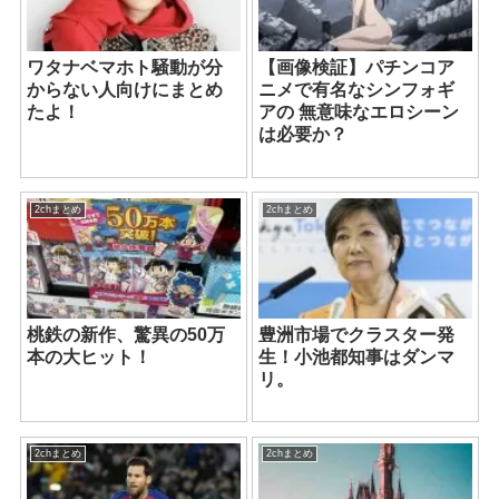
ワタナベマホト騒動が分
【画像検証】パチンコア
からない人向けにまとめ
ニメで有名なシンフォギ
たよ！
アの 無意味なエロシーン
は必要か？
2chまとめ
2chまとめ
桃鉄の新作、驚異の50万
豊洲市場でクラスター発
本の大ヒット！
生！小池都知事はダンマ
リ。
2chまとめ
2chまとめ