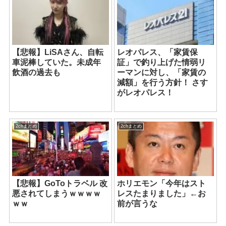
【悲報】LiSAさん、自転
レオパレス、「家賃保
車泥棒していた。未成年
証」で釣り上げた情弱リ
飲酒の過去も
ーマンに対し、「家賃の
減額」を行う方針！ さす
がレオパレス！
2chまとめ
2chまとめ
【悲報】GoToトラベル 改
ホリエモン「今年はスト
悪されてしまうｗｗｗｗ
レスたまりました」←お
ｗｗ
前が言うな