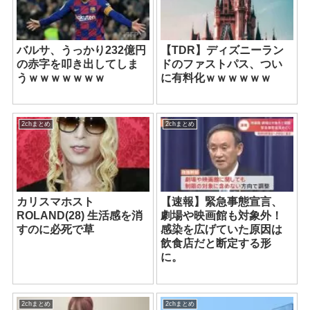
バルサ、うっかり232億円
【TDR】ディズニーラン
の赤字を叩き出してしま
ドのファストパス、つい
うｗｗｗｗｗｗｗ
に有料化ｗｗｗｗｗｗ
2chまとめ
2chまとめ
カリスマホスト
【速報】緊急事態宣言、
ROLAND(28) 生活感を消
劇場や映画館も対象外！
すのに必死で草
感染を広げていた原因は
飲食店だと断定する形
に。
2chまとめ
2chまとめ