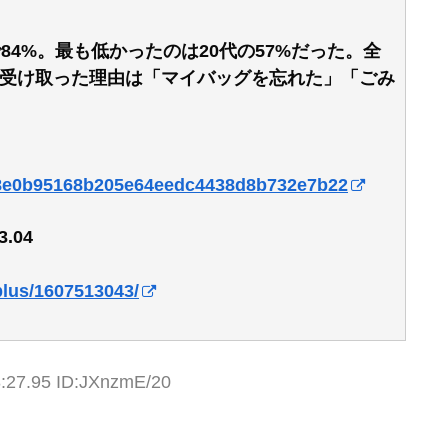
84%。最も低かったのは20代の57%だった。全
受け取った理由は「マイバッグを忘れた」「ごみ
3908e0b95168b205e64eedc4438d8b732e7b22
.04
splus/1607513043/
8:27.95 ID:JXnzmE/20