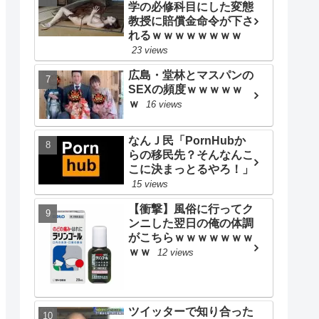
学の必修科目にした変態
教授に賠償金命令が下さ
れるｗｗｗｗｗｗｗｗ
23 views
広島・堂林とマスパンの
SEXの頻度ｗｗｗｗｗ
ｗ
16 views
なんＪ民「PornHubか
らの移民先？そんなんこ
こに決まっとるやろ！」
15 views
【衝撃】風俗に行ってク
ンニした翌日の俺の体調
がこちらｗｗｗｗｗｗｗ
ｗｗ
12 views
ツイッターで知り合った