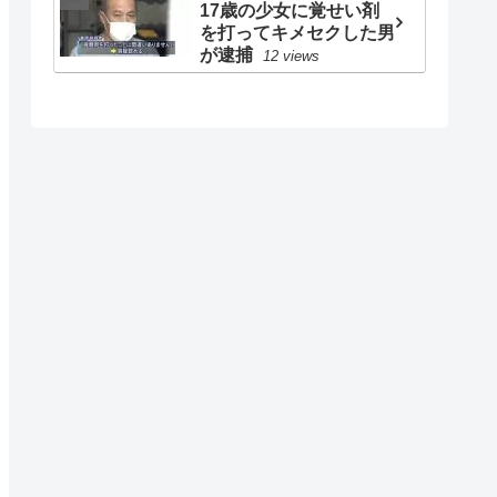
17歳の少女に覚せい剤
を打ってキメセクした男
が逮捕
12 views