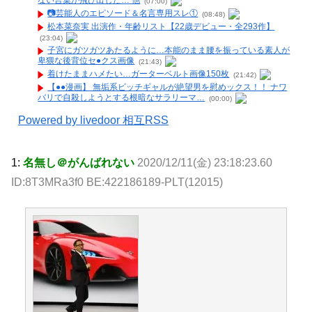
ない言葉が飛び出した… 他
(07:00)
📷️芸能人のエピソード＆名言専用スレ①
(08:48)
松本菜奈実 出演作・年齢リスト【22歳デビュー・全293作】
(23:04)
子宮にガツガツあたるように…本能のまま腰を振っている素人が
卑猥な後背位セ●クス画像
(21:43)
着けたままハメたい…ガーターベルト画像150枚
(21:42)
【●●漫画】 無垢系ビッチギャルが絶望男を慰めックス！！ ナワ
バリで自殺しようとする根暗なサラリーマ…
(00:00)
Powered by livedoor 相互RSS
1:
名無し＠がんばれない
2020/12/11(金) 23:18:23.60
ID:8T3MRa3f0 BE:422186189-PLT(12015)