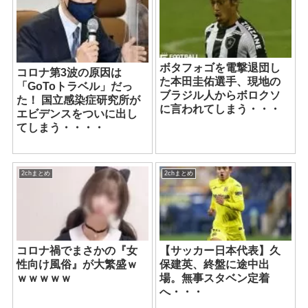
ボタフォゴを電撃退団し
コロナ第3波の原因は
た本田圭佑選手、現地の
「GoToトラベル」だっ
ブラジル人からボロクソ
た！ 国立感染症研究所が
に言われてしまう・・・
エビデンスをついに出し
てしまう・・・・
2chまとめ
2chまとめ
コロナ禍でまさかの『女
【サッカー日本代表】久
性向け風俗』が大繁盛ｗ
保建英、終盤に途中出
ｗｗｗｗｗ
場。無事スタベン定着
へ・・・