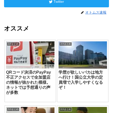
Twitter
オトムス速報
オススメ
2chまとめ
2chまとめ
QRコード決済のPayPay
学歴が欲しいバカは地方
不正アクセスで全加盟店
へ行け！国公立大学の定
の情報が抜かれた模様。
員増で入学しやすくなる
ネットでは予想通りの声
ぞ！
が多数
2chまとめ
2chまとめ