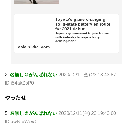
Toyota's game-changing
solid-state battery en route
for 2021 debut
Japan's government to join forces
with industry to supercharge
development
asia.nikkei.com
2:
名無し＠がんばれない
2020/12/11(金) 23:18:43.87
ID:j54akZbP0
やったぜ
5:
名無し＠がんばれない
2020/12/11(金) 23:19:43.60
ID:awNloWcw0