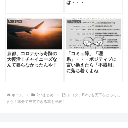
は・・・
2chまとめ
2chまとめ
京都、コロナから奇跡の
「コミュ障」「理
大復活！チャイニーズな
系」・・・ポジティブに
んて要らなかったんや！
言い換えたら「不器用」
に落ち着くよね
ホーム
2chまとめ
トヨタ、EVでも天下をとってし
まう！10分で充電できる車を発表！