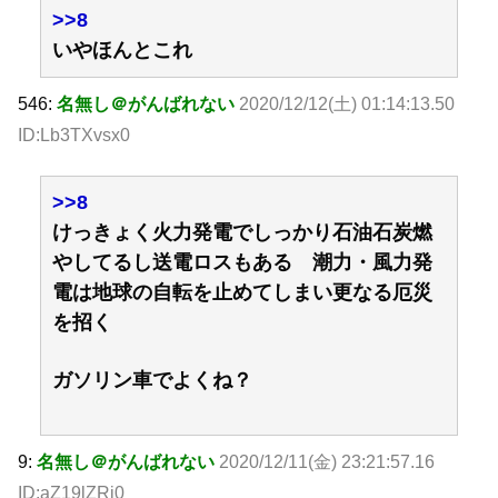
>>8
いやほんとこれ
546:
名無し＠がんばれない
2020/12/12(土) 01:14:13.50
ID:Lb3TXvsx0
>>8
けっきょく火力発電でしっかり石油石炭燃
やしてるし送電ロスもある 潮力・風力発
電は地球の自転を止めてしまい更なる厄災
を招く
ガソリン車でよくね？
9:
名無し＠がんばれない
2020/12/11(金) 23:21:57.16
ID:aZ19lZRi0