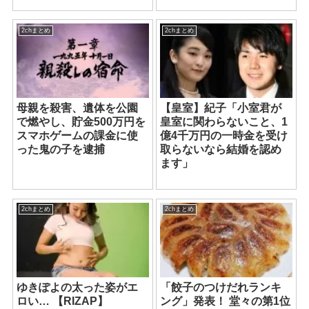
2chまとめ
2chまとめ
母親を殺害、遺体を公園
【皇室】紀子「小室君が
で燃やし、貯金500万円を
皇室に関わらないこと、1
スマホゲームの課金に使
億4千万円の一時金を受け
った鬼の子を逮捕
取らないなら結婚を認め
ます」
2chまとめ
2chまとめ
ゆきぽよの太った姿がエ
「餃子のつけだれランキ
ロい… 【RIZAP】
ング」発表！ 堂々の第1位