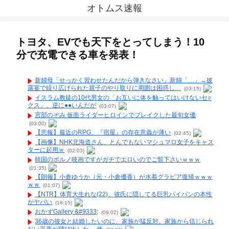
オトムス速報
トヨタ、EVでも天下をとってしまう！10
分で充電できる車を発表！
新婦母「せっかく習わせたんだから弾きなさい」新婦「…」→披
露宴で繰り広げられた親子のやり取りに周囲は困惑し…
(03:15)
イスラム教徒の10代男女の「お互いに体を触ってはいけないセ○
クス」、逆に●●いんだが
(03:07)
宮部のぞみ 仮面ライダーヒロインでブレイクした最旬女優
(03:00)
【悲報】最近のRPG、『宿屋』の存在意義が薄い
(02:45)
【画像】NHK北海道さん、とんでもないマシュマロ女子をキャス
ターに起用ｗ
(02:03)
韓国のポルノ映画ですがガチでエロいのでご覧下さいｗｗｗ
(01:35)
【朗報】小倉ゆうか（元・小倉優香）が水着グラビア復帰ｗｗｗ
ｗｗ
(01:07)
【NTR】体育大生れな(22)、彼氏に隠してる巨乳パイパンの本性
がヤバい
(18:15)
おかずGallery &#9333;
(09:02)
36歳の彼女と結婚したいのに、家族が猛反対。家族から信じられ