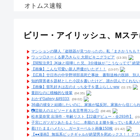
オトムス速報
ビリー・アイリッシュ、Mステ
マンションの隣人「盗聴器が見つかったの」私「まさかうちも
ワッツ◎さーくる夢乃きらり 大胆ビキニグラビア
(13:30)
【閲覧注意】JK妹と喧嘩した兄、3分後妹が ”こうなってて” 絶
【画像】こんな可愛い新人声優がいたぞ！！
(13:07)
【広島】廿日市の中学野球部員死亡事故 書類送検の医師、別人
知的障害者を題材とした小説を書いたけど、誰か読んでくれな
【画像】貧乳好きは左のえっち女子を選ぶらしいww
(11:15)
童顔なのに積極的な後輩
(04:35)
おかずGallery &#9333;
(09:02)
36歳の彼女と結婚したいのに、家族が猛反対。家族から信じられ
📷️芸能人のエピソード＆名言専用スレ①
(08:48)
松本菜奈実 出演作・年齢リスト【22歳デビュー・全293作】
(23
子宮にガツガツあたるように…本能のまま腰を振っている素人が
着けたままハメたい…ガーターベルト画像150枚
(21:42)
【●●漫画】 無垢系ビッチギャルが絶望男を慰めックス！！ ナ