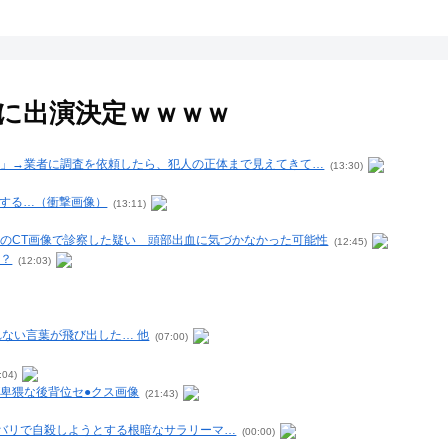
に出演決定ｗｗｗｗ
？」→業者に調査を依頼したら、犯人の正体まで見えてきて…
(13:30)
望する…（衝撃画像）
(13:11)
のCT画像で診察した疑い 頭部出血に気づかなかった可能性
(12:45)
い？
(12:03)
ない言葉が飛び出した… 他
(07:00)
:04)
卑猥な後背位セ●クス画像
(21:43)
ワバリで自殺しようとする根暗なサラリーマ…
(00:00)