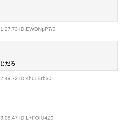
01:27.73 ID:EWDNpP7/0
じだろ
22:49.73 ID:4h6LErb30
23:08.47 ID:L+FOIU4Z0