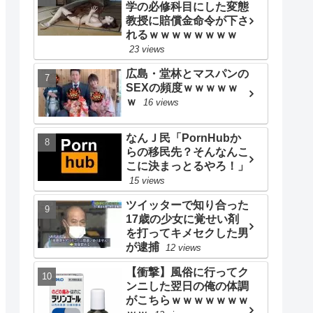
学の必修科目にした変態
教授に賠償金命令が下さ
れるｗｗｗｗｗｗｗｗ
23 views
広島・堂林とマスパンの
SEXの頻度ｗｗｗｗｗ
ｗ
16 views
なんＪ民「PornHubか
らの移民先？そんなんこ
こに決まっとるやろ！」
15 views
ツイッターで知り合った
17歳の少女に覚せい剤
を打ってキメセクした男
が逮捕
12 views
【衝撃】風俗に行ってク
ンニした翌日の俺の体調
がこちらｗｗｗｗｗｗｗ