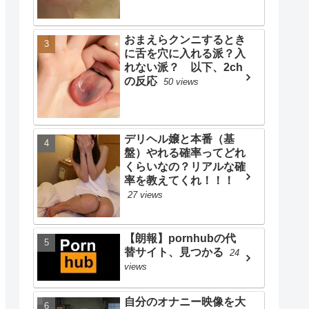
おまえらクンニするとき
に舌を穴に入れる派？入
れない派？ 以下、2ch
の反応
50 views
デリヘル嬢と本番（基
盤）やれる確率ってどれ
くらいなの？リアルな確
率を教えてくれ！！！
27 views
【朗報】pornhubの代
替サイト、見つかる
24
views
自分のオナニー映像を大