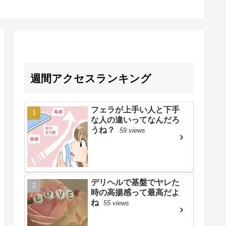
週間アクセスランキング
フェラが上手い人と下手
な人の違いってなんだろ
うね？
59 views
デリヘルで基盤でヤレた
時の高揚感って最高だよ
ね
55 views