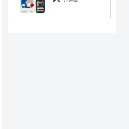
ｗｗ
12 views