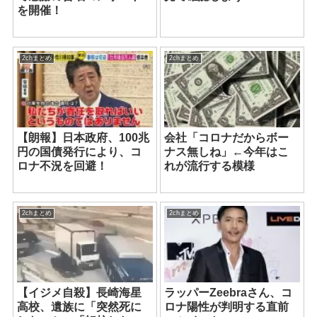
を開催！
2chまとめ
2chまとめ
【朗報】日本政府、100兆
会社「コロナだからボー
円の国債発行により、コ
ナス無しね」←今年はこ
ロナ不況を回避！
れが流行する模様
2chまとめ
2chまとめ
【イジメ自殺】長崎海星
ラッパーZeebraさん、コ
高校、遺族に「突然死に
ロナ陽性が判明する直前