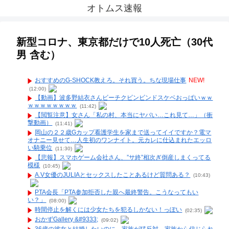
オトムス速報
新型コロナ、東京都だけで10人死亡（30代
男 含む）
おすすめのG-SHOCK教えろ。それ買う。ちな現場仕事
NEW!
(12:00)
【動画】波多野結衣さんビーチクビンビンドスケベおっぱいｗｗ
ｗｗｗｗｗｗｗｗ
(11:42)
【閲覧注意】女さん「私の村、本当にヤバい…これ見て…」（衝
撃動画）
(11:41)
岡山の２２歳Gカップ看護学生を家まで送ってイイですか？電マ
オナニー見せて…人生初のワンナイト。元カレに仕込まれたエッロ
い騎乗位
(11:30)
【悲報】スマホゲーム会社さん、”サ終”相次ぎ倒産しまくってる
模様
(10:45)
A.V女優のJULIAとセックスしたことあるけど質問ある？
(10:43)
PTA会長「PTA参加拒否した親へ最終警告。こうなってもい
い？」
(08:00)
時間停止を解くには少女たちを犯るしかない！っぽい
(02:35)
おかずGallery &#9333;
(09:02)