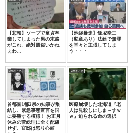
【悲報】ソープで童貞卒
【池袋暴走】飯塚幸三
業してしまった男の末路
（勲章あり）法廷で無罪
がこれ。絶対風俗いかね
を堂々と主張してしま
ぇわ…
う・・・
2chまとめ
2chまとめ
首都圏1都3県の知事が集
医療崩壊した北海道『老
結し、緊急事態宣言を国
人は見殺しにしま～すｗ
に要望する模様！ お正月
ｗ』迫られる命の選択
休みの菅総理に全く配慮
せず、官邸は怒り心頭