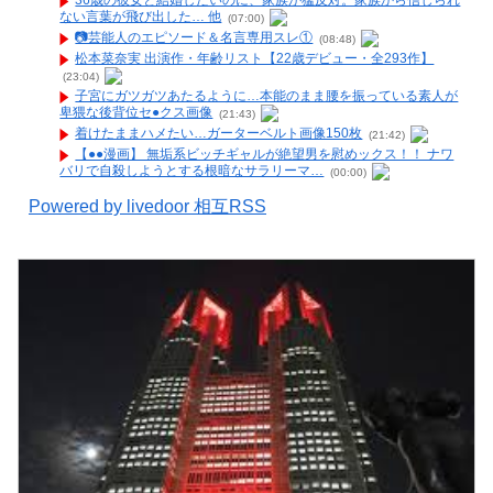
36歳の彼女と結婚したいのに、家族が猛反対。家族から信じられ
ない言葉が飛び出した… 他
(07:00)
📷️芸能人のエピソード＆名言専用スレ①
(08:48)
松本菜奈実 出演作・年齢リスト【22歳デビュー・全293作】
(23:04)
子宮にガツガツあたるように…本能のまま腰を振っている素人が
卑猥な後背位セ●クス画像
(21:43)
着けたままハメたい…ガーターベルト画像150枚
(21:42)
【●●漫画】 無垢系ビッチギャルが絶望男を慰めックス！！ ナワ
バリで自殺しようとする根暗なサラリーマ…
(00:00)
Powered by livedoor 相互RSS