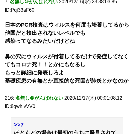
7:
名無し＠がんばれない
2020/12/16(水) 23:38:03.85
ID:Pqj33aF60
日本のPCR検査はウィルスを何度も培養してるから
他国だと検出されないレベルでも
感染ってなるみたいだけどね
鼻の穴にウィルスが付着してるだけで発症してなく
てもコロナ死！！とかにもなるし
もっと詳細に発表しろよ
基礎疾患の有無とか直接的な死因が肺炎とかなのか
216:
名無し＠がんばれない
2020/12/17(木) 00:01:08.12
ID:8qwhIvVV0
>>7
ほとんどの場合は最初のうちに発見されて