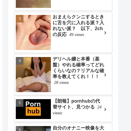
おまえらクンニするとき
に舌を穴に入れる派？入
れない派？ 以下、2ch
の反応
49 views
デリヘル嬢と本番（基
盤）やれる確率ってどれ
くらいなの？リアルな確
率を教えてくれ！！！
28 views
【朗報】pornhubの代
替サイト、見つかる
24
views
自分のオナニー映像を大