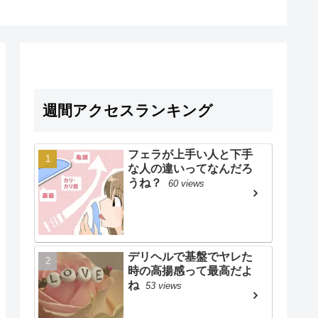
週間アクセスランキング
フェラが上手い人と下手
な人の違いってなんだろ
うね？
60 views
デリヘルで基盤でヤレた
時の高揚感って最高だよ
ね
53 views