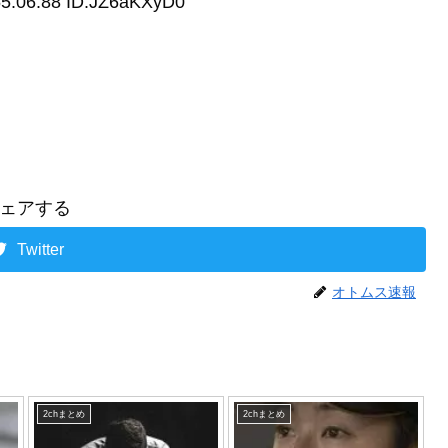
55:06.88 ID:JZ6aKXyD0
ェアする
Twitter
オトムス速報
2chまとめ
2chまとめ