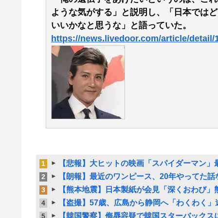
ような気がする」と説明し、「日本ではど
いいかなと思うな」と語っていた。
https://news.livedoor.com/article/detail
【悲報】大ヒットの映画「スパイダーマン」最
1
【朗報】最近のワンピース、20年やってた話な
2
【熊本地震】日本製紙が会見「深くおわび」熊
3
【盗撮】57歳、広島から静岡へ「わくわく」
4
【韓国警察】侮辱容疑で韓国スターバックスに家
5