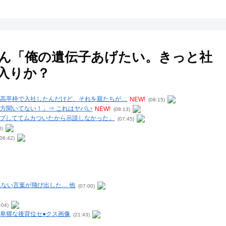
ん「俺の遺伝子あげたい。きっと社
入りか？
て高卒枠で入社したんだけど、それを親たちが…
NEW!
(08:15)
方聞いてない！」⇒ これはヤバい
NEW!
(08:13)
ライブしててムカついたから示談しなかった」
(07:45)
0)
06:42)
ない言葉が飛び出した… 他
(07:00)
:04)
卑猥な後背位セ●クス画像
(21:43)