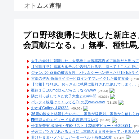
オトムス速報
プロ野球復帰に失敗した新庄さ
会貢献になる。」無事、種牡馬
大手の会社に就職した。大卒枠じゃ倍率高過ぎて無理だと思っ
【閲覧注意】麻薬カルテルに処刑される男「待って！こんな死に
ジャンポケ斉藤の被害女性「バウムクーヘン売ったりTikTok
宮部のぞみ 仮面ライダーヒロインでブレイクした最旬女優
(07:3
【悲報】ｴﾁｴﾁJK、おっさんに執拗に殴打され気絶してしまう…
(
亜鉛１日100mg飲んだらこうなるwww
(06:23)
隣に引っ越してきた女子大生との4年間
(03:35)
パンティ線透けまくってるOLの尻wwwwww
(23:15)
おかずGallery &#9333;
(09:02)
36歳の彼女と結婚したいのに、家族が猛反対。家族から信じられ
📷️芸能人のエピソード＆名言専用スレ①
(08:48)
松本菜奈実 出演作・年齢リスト【22歳デビュー・全293作】
(23
子宮にガツガツあたるように…本能のまま腰を振っている素人が
着けたままハメたい…ガーターベルト画像150枚
(21:42)