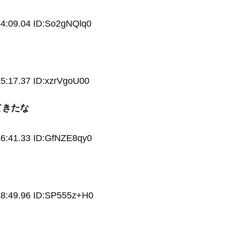
4:09.04 ID:So2gNQlq0
5:17.37 ID:xzrVgoU00
てきたな
56:41.33 ID:GfNZE8qy0
58:49.96 ID:SP555z+H0