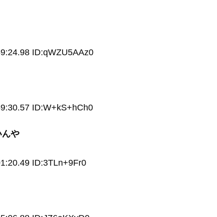
59:24.98 ID:qWZU5AAz0
59:30.57 ID:W+kS+hCh0
いんや
1:20.49 ID:3TLn+9Fr0