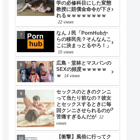
学の必修科目にした変態
教授に賠償金命令が下さ
れるｗｗｗｗｗｗｗｗ
22 views
なんＪ民「PornHubか
らの移民先？そんなんこ
こに決まっとるやろ！」
15 views
広島・堂林とマスパンの
SEXの頻度ｗｗｗｗｗ
ｗ
14 views
セックスのときのクンニ
って当たり前なの？彼女
とセックスするときに毎
回クンニさせられるのが
苦痛すぎるんだが
12
views
【衝撃】風俗に行ってク