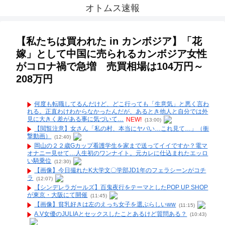
オトムス速報
【私たちは買われた in カンボジア】「花
嫁」として中国に売られるカンボジア女性
がコロナ禍で急増 売買相場は104万円～
208万円
何度も転職してるんだけど、どこ行っても「生意気」と悪く言わ
れる。正直わけわからなかったんだが、あるとき他人と自分では外
見に大きく差がある事に気づいて…
NEW!
(13:00)
【閲覧注意】女さん「私の村、本当にヤバい…これ見て…」（衝
撃動画）
(12:40)
岡山の２２歳Gカップ看護学生を家まで送ってイイですか？電マ
オナニー見せて…人生初のワンナイト。元カレに仕込まれたエッロ
い騎乗位
(12:30)
【画像】今日撮れたK大学文〇学部JD1年のフェラシーンがコチ
ラ
(12:07)
【シンデレラガールズ】百鬼夜行をテーマとしたPOP UP SHOP
が東京・大阪にて開催
(11:45)
【画像】貧乳好きは左のえっち女子を選ぶらしいww
(11:15)
A.V女優のJULIAとセックスしたことあるけど質問ある？
(10:43)