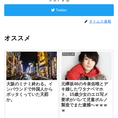
Twitter
オトムス速報
オススメ
2chまとめ
2chまとめ
大阪のミナミ終わる。イ
元欅坂46の今泉佑唯とデ
ンバウンドで外国人から
キ婚したワタナベマホ
ボッタくっていた天罰
ト、15歳少女のエロ写メ
か。
要求がバレて児童ポルノ
製造でまた逮捕へｗｗｗ
ｗ