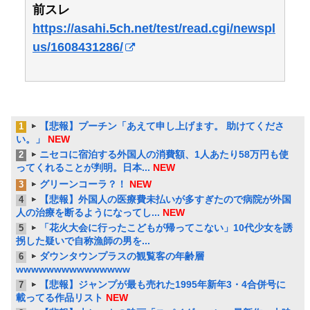
前スレ
https://asahi.5ch.net/test/read.cgi/newspl
us/1608431286/
【悲報】プーチン「あえて申し上げます。 助けてくださ
1
い。」
NEW
ニセコに宿泊する外国人の消費額、1人あたり58万円も使
2
ってくれることが判明。日本...
NEW
グリーンコーラ？！
NEW
3
【悲報】外国人の医療費未払いが多すぎたので病院が外国
4
人の治療を断るようになってし...
NEW
「花火大会に行ったこどもが帰ってこない」10代少女を誘
5
拐した疑いで自称漁師の男を...
ダウンタウンプラスの観覧客の年齢層
6
wwwwwwwwwwwwwww
【悲報】ジャンプが最も売れた1995年新年3・4合併号に
7
載ってる作品リスト
NEW