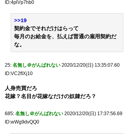
ID:4plVp7hb0
>>19
契約金でそれだけはらって
毎月のお給金を、払えば普通の雇用契約だ
な。
25:
名無し＠がんばれない
2020/12/20(日) 13:35:07.60
ID:VC2fIXj10
人身売買だろ
花嫁？名目が花嫁なだけの奴隷だろ？
685:
名無し＠がんばれない
2020/12/20(日) 17:37:56.69
ID:wWg9dvQQ0