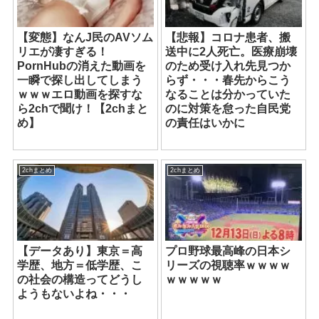
【変態】なんJ民のAVソム
【悲報】コロナ患者、搬
リエが凄すぎる！
送中に2人死亡。医療崩壊
PornHubの消えた動画を
のため受け入れ先見つか
一瞬で探し出してしまう
らず・・・春先からこう
ｗｗｗエロ動画を探すな
なることは分かっていた
ら2chで聞け！【2chまと
のに対策を怠った自民党
め】
の責任はいかに
2chまとめ
2chまとめ
【データあり】東京＝高
プロ野球最高峰の日本シ
学歴、地方＝低学歴、こ
リーズの視聴率ｗｗｗｗ
の社会の構造ってどうし
ｗｗｗｗｗ
ようもないよね・・・