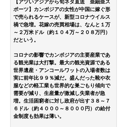
【アツいアジアから旬ネタ直送 亜細亜ス
ポーツ】カンボジアの女性が中国に嫁ぐ形
で売られるケースが、新型コロナウイルス
禍で急増。花嫁の売買相場は、なんと１万
～２万米ドル（約１０４万～２０８万円）
だという。
コロナの影響でカンボジアの主要産業であ
る観光業は大打撃。最大の観光資源である
世界遺産・アンコールワットの入場者数は
実に前年比９９％減だ。盛んだった靴や衣
服などの軽工業も世界的な巣ごもり傾向で
需要が減り、生産量が激減し失業者が急
増。生活困窮者に対し政府が出す３８～７
６ドル（約４０００～８０００円）の給付
金制度も効果は薄い。