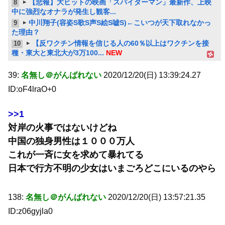
【悲報】大ヒットの映画「スパイダーマン」最新作、上映
8
中に強烈なオナラが発生し観客...
中川翔子(容姿S歌S声S絵S嘘S)←こいつが天下取れなかっ
9
た理由？
【反ワクチン情報を信じる人の60％以上はワクチンを接
10
種・東大と東北大が3万100...
NEW
39:
名無し＠がんばれない
2020/12/20(日) 13:39:24.27
ID:oF4lraO+0
>>1
対岸の火事ではないけどね
中国の独身男性は１０００万人
これが一斉に女を求めて暴れてる
日本で行方不明の少女はいまごろどこにいるのやら
138:
名無し＠がんばれない
2020/12/20(日) 13:57:21.35
ID:z06gyjla0