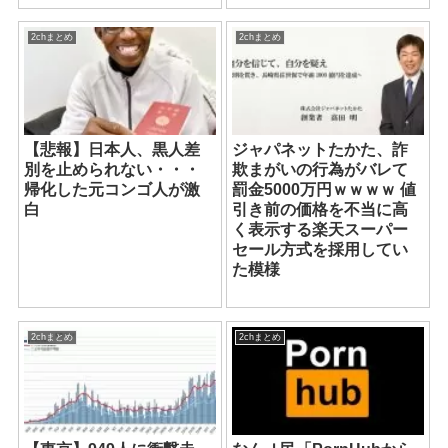
2chまとめ
2chまとめ
【悲報】日本人、黒人差
ジャパネットたかた、詐
別を止められない・・・
欺まがいの行為がバレて
帰化した元コンゴ人が激
罰金5000万円ｗｗｗｗ 値
白
引き前の価格を不当に高
く表示する楽天スーパー
セール方式を採用してい
た模様
2chまとめ
2chまとめ