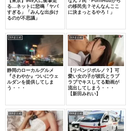
【東京】949人に衝撃走
なんＪ民「PornHubから
る…ネットに悲鳴「ヤバ
の移民先？そんなんここ
すぎる」「みんな出歩け
に決まっとるやろ！」
るのが不思議」
2chまとめ
2chまとめ
静岡のローカルグルメ
【リベンジポルノ？】可
『さわやか』ついにウェ
愛い女の子が彼氏とラブ
ルダンを提供してしま
ラブでキスしてる動画が
う・・・
流出してしまう・・・
【新田みれい】
2chまとめ
2chまとめ