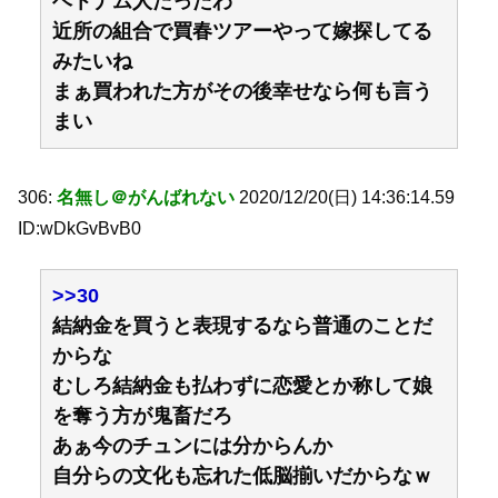
ベトナム人だったわ
近所の組合で買春ツアーやって嫁探してる
みたいね
まぁ買われた方がその後幸せなら何も言う
まい
306:
名無し＠がんばれない
2020/12/20(日) 14:36:14.59
ID:wDkGvBvB0
>>30
結納金を買うと表現するなら普通のことだ
からな
むしろ結納金も払わずに恋愛とか称して娘
を奪う方が鬼畜だろ
あぁ今のチュンには分からんか
自分らの文化も忘れた低脳揃いだからなｗ