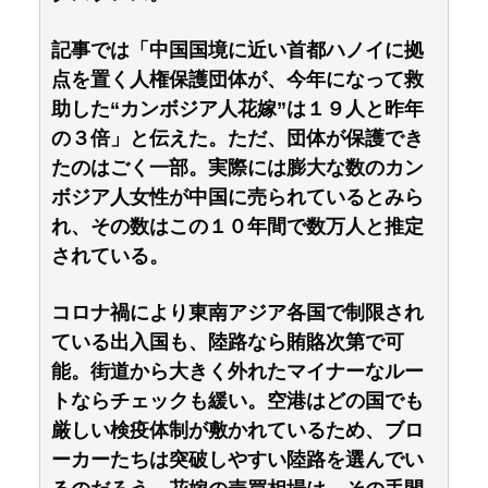
記事では「中国国境に近い首都ハノイに拠
点を置く人権保護団体が、今年になって救
助した“カンボジア人花嫁”は１９人と昨年
の３倍」と伝えた。ただ、団体が保護でき
たのはごく一部。実際には膨大な数のカン
ボジア人女性が中国に売られているとみら
れ、その数はこの１０年間で数万人と推定
されている。
コロナ禍により東南アジア各国で制限され
ている出入国も、陸路なら賄賂次第で可
能。街道から大きく外れたマイナーなルー
トならチェックも緩い。空港はどの国でも
厳しい検疫体制が敷かれているため、ブロ
ーカーたちは突破しやすい陸路を選んでい