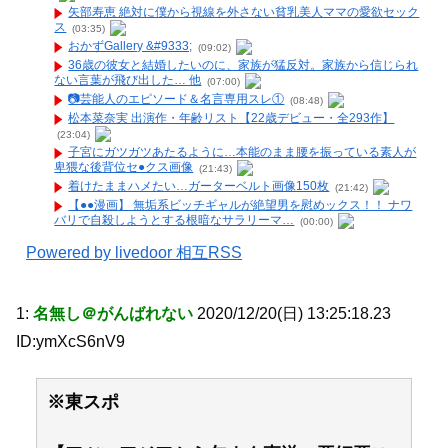
矢部寿恵 絶対に僕から視線を外さない貧乳美人ママの愛欲セック
ス
(03:35)
おかずGallery &#9333;
(09:02)
36歳の彼女と結婚したいのに、家族が猛反対。家族から信じられ
ない言葉が飛び出した… 他
(07:00)
📷️芸能人のエピソード＆名言専用スレ①
(08:48)
松本菜奈実 出演作・年齢リスト【22歳デビュー・全293作】
(23:04)
子宮にガツガツあたるように…本能のまま腰を振っている素人が
卑猥な後背位セ●クス画像
(21:43)
着けたままハメたい…ガーターベルト画像150枚
(21:42)
【●●漫画】 無垢系ビッチギャルが絶望男を慰めックス！！ ナワ
バリで自殺しようとする根暗なサラリーマ…
(00:00)
Powered by livedoor 相互RSS
1:
名無し＠がんばれない
2020/12/20(日) 13:25:18.23
ID:ymXcS6nV9
※東スポ