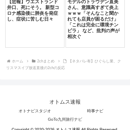
【悲報】ウエストランド
モデルのトラウデン直美
井口、死にそう。 新型コ
さん、意識高すぎて炎上
ロナ感染後に肺炎を発症
ｗｗｗ「そんなこと聞か
し、症状に苦しむ日々
れても店員が困るだけ」
「これは完全に環境チン
ピラ」 など、批判の声が
相次ぐ
ホーム
2chまとめ
【ネタバレ有】ひぐらし業、ク
リスマスイブ放送直後の2chの反応
オトムス速報
オトナビスタジオ
時事ナビ
GoTo九州旅行ナビ
Copyright © 2020-2026 オトムス速報 All Rights Reserved.