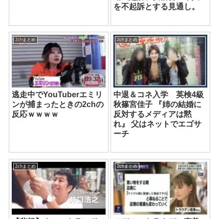
を不起訴とする見通し。
2chまとめ
2chまとめ
逃走中でYouTuberエミリ
中退＆コネ入学 英検4級
ンが捕まったときの2chの
秋篠宮佳子 『姉の結婚に
反応ｗｗｗｗ
反対するメディアは黙
れ』 父はネットでエゴサ
ーチ
2chまとめ
2chまとめ