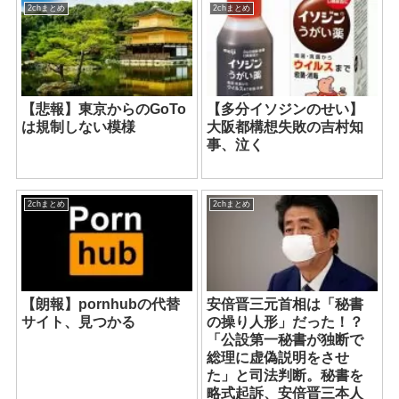
2chまとめ
2chまとめ
【悲報】東京からのGoTo
【多分イソジンのせい】
は規制しない模様
大阪都構想失敗の吉村知
事、泣く
2chまとめ
2chまとめ
【朗報】pornhubの代替
安倍晋三元首相は「秘書
サイト、見つかる
の操り人形」だった！？
「公設第一秘書が独断で
総理に虚偽説明をさせ
た」と司法判断。秘書を
略式起訴、安倍晋三本人