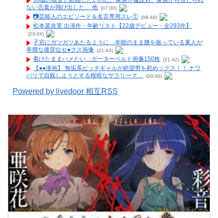
36歳の彼女と結婚したいのに、家族が猛反対。家族から信じられ
ない言葉が飛び出した… 他
(07:00)
📷️芸能人のエピソード＆名言専用スレ①
(08:48)
松本菜奈実 出演作・年齢リスト【22歳デビュー・全293作】
(23:04)
子宮にガツガツあたるように…本能のまま腰を振っている素人が
卑猥な後背位セ●クス画像
(21:43)
着けたままハメたい…ガーターベルト画像150枚
(21:42)
【●●漫画】 無垢系ビッチギャルが絶望男を慰めックス！！ ナワ
バリで自殺しようとする根暗なサラリーマ…
(00:00)
Powered by livedoor 相互RSS