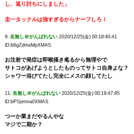
し、返り討ちにしました」
圭一タックルは強すぎるからナーフしろ！
9:
名無し＠がんばれない
2020/12/25(金) 00:18:40.41
ID:b6gZdmxMpXMAS
お注射で発症は即喉掻き毟るから無理やで
サトコがあげようとしたものってサトコ自身よな？
シャワー浴びてたし完全にメスの顔してたし
11:
名無し＠がんばれない
2020/12/25(金) 00:18:47.95
ID:bPSjenna0XMAS
つーか業まだやるんやな
マジで二期か？