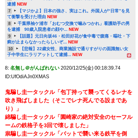
逮捕
NEW
【マジかよ】日本の強さ、実はこれ。外国人が“日常”を見
7
て衝撃を受けた理由
NEW
千葉県袖ケ浦市「おむつ交換で噛みつかれ」看護助手の男
8
を逮捕 90歳入院患者の顔や...
NEW
【話題】元日向坂46・松田好花が食中毒で腹痛・嘔吐・下
9
痢が止まらなかったらしいぞ...
NEW
【悲報】22歳女性、商業施設で通りすがりの面識無い女
10
子中学生にラリアットして逮捕...
NEW
8:
名無し＠がんばれない
2020/12/25(金) 00:18:39.74
ID:UfOdiAJn0XMAS
鬼騙し圭一タックル「包丁持って襲ってくるレナを
吹き飛ばしました（そこでレナ死んでる設まであ
り）」
綿騙し圭一タックル「園崎家の絶対安全のセーフル
ームの鉄格子を3回で壊しました」
祟騙し圭一タックル「バットで襲い来る鉄平を倒