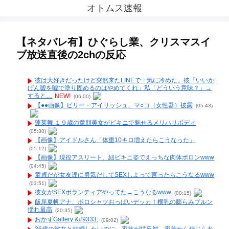
オトムス速報
【ネタバレ有】ひぐらし業、クリスマスイ
ブ放送直後の2chの反応
彼は大好きだったけど突然来たLINEで一気に冷めた。彼「いいか
げん嘘を嘘で塗り固めるのはやめてくれ」私「どういう意味？」→
すると…
NEW!
(06:00)
【●●画像】ビリー・アイリッシュ、マ○コ（女性器）披露
(05:43)
蓬莱舞 １９歳の童顔美女がビキニで魅せるメリハリボディ
(05:30)
【画像】アイドルさん「体重10キロ増えたらこうなった」
(05:12)
【画像】現役アスリート、紐ビキニ姿でえっちな肉体ボロンwww
(04:45)
童貞だが女友達に勇気だしてSEXしよって言ったらこうなるwww
(03:51)
彼女がSEXボランティアやってた→こうなるwww
(00:15)
飯尾夏帆アナ、ポロシャツおっぱいデッカ！横乳の膨らみブルン
揺れ最高
(20:35)
おかずGallery &#9333;
(09:02)