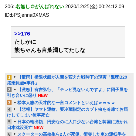
206:
名無し＠がんばれない
2020/12/25(金) 00:24:12.09
ID:bPSjenna0XMAS
>>176
たしかに
熊ちゃんも言葉濁してたしな
【驚愕】極限状態が人間を変えた戦時下の現実「撃墜B29
1
搭乗員虐■事件」
【激怒】有吉弘行、「テレビ見ないんですよ」に団子屋を
2
引き合いに怒り
NEW
松本人志の天才的な一言コメントといえばｗｗｗｗ
3
【悲報】ヤマト運輸、要冷蔵指定のカブト虫を冷凍でお届
4
けしてしまい無事死亡
日本の輸出額、円安なのに人口少ない台湾と韓国に抜かれ
5
日本沈没死亡
NEW
スクーターの高校生ら2人が死傷、衝突した車の運転手を
6