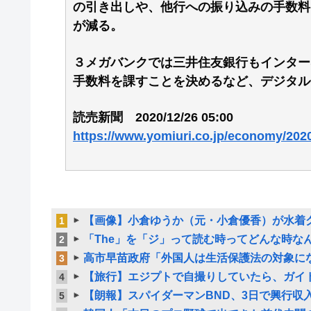
の引き出しや、他行への振り込みの手数料
が減る。
３メガバンクでは三井住友銀行もインター
手数料を課すことを決めるなど、デジタル
読売新聞 2020/12/26 05:00
https://www.yomiuri.co.jp/economy/20
【画像】小倉ゆうか（元・小倉優香）が水着
1
「The」を「ジ」って読む時ってどんな時な
2
高市早苗政府「外国人は生活保護法の対象に
3
【旅行】エジプトで自撮りしていたら、ガイド
4
【朗報】スパイダーマンBND、3日で興行収入
5