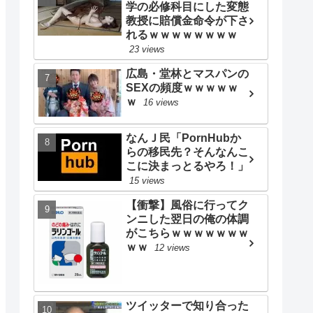
学の必修科目にした変態
教授に賠償金命令が下さ
れるｗｗｗｗｗｗｗｗ
23 views
広島・堂林とマスパンの
SEXの頻度ｗｗｗｗｗ
ｗ
16 views
なんＪ民「PornHubか
らの移民先？そんなんこ
こに決まっとるやろ！」
15 views
【衝撃】風俗に行ってク
ンニした翌日の俺の体調
がこちらｗｗｗｗｗｗｗ
ｗｗ
12 views
ツイッターで知り合った