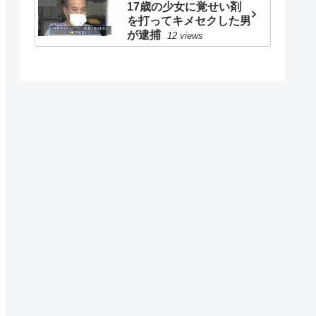
17歳の少女に覚せい剤
を打ってキメセクした男
が逮捕
12 views