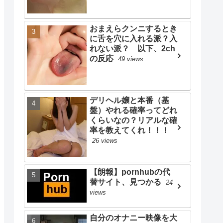
おまえらクンニするとき
に舌を穴に入れる派？入
れない派？ 以下、2ch
の反応
49 views
デリヘル嬢と本番（基
盤）やれる確率ってどれ
くらいなの？リアルな確
率を教えてくれ！！！
26 views
【朗報】pornhubの代
替サイト、見つかる
24
views
自分のオナニー映像を大