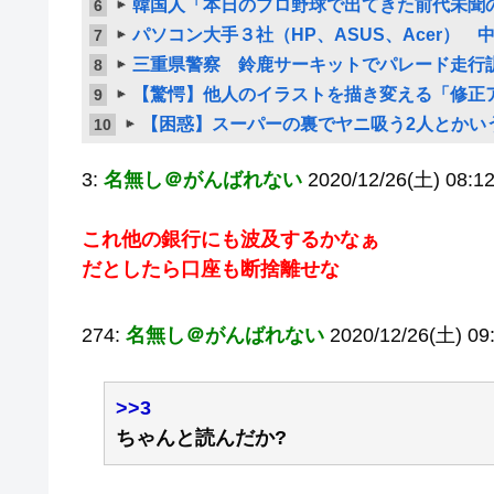
韓国人「本日のプロ野球で出てきた前代未聞
6
パソコン大手３社（HP、ASUS、Acer）
7
三重県警察 鈴鹿サーキットでパレード走行訓練
8
【驚愕】他人のイラストを描き変える「修正
9
【困惑】スーパーの裏でヤニ吸う2人とかい
10
3:
名無し＠がんばれない
2020/12/26(土) 08:1
これ他の銀行にも波及するかなぁ
だとしたら口座も断捨離せな
274:
名無し＠がんばれない
2020/12/26(土) 09
>>3
ちゃんと読んだか?