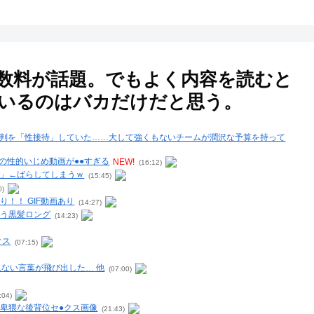
の手数料が話題。でもよく内容を読むと
いるのはバカだけだと思う。
判を「性接待」していた……大して強くもないチームが潤沢な予算を持って
の性的いじめ動画が●●すぎる
NEW!
(16:12)
影」←ばらしてしまうｗ
(15:45)
0)
！！ GIF動画あり
(14:27)
まう黒髪ロング
(14:23)
クス
(07:15)
ない言葉が飛び出した… 他
(07:00)
:04)
卑猥な後背位セ●クス画像
(21:43)