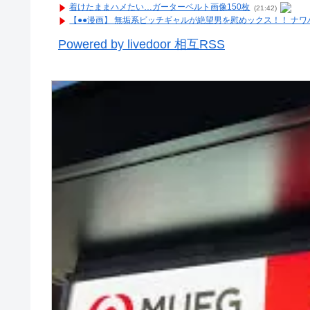
着けたままハメたい…ガーターベルト画像150枚
(21:42)
【●●漫画】 無垢系ビッチギャルが絶望男を慰めックス！！ ナ
Powered by livedoor 相互RSS