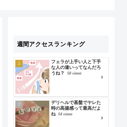
週間アクセスランキング
フェラが上手い人と下手
な人の違いってなんだろ
うね？
58 views
デリヘルで基盤でヤレた
時の高揚感って最高だよ
ね
54 views