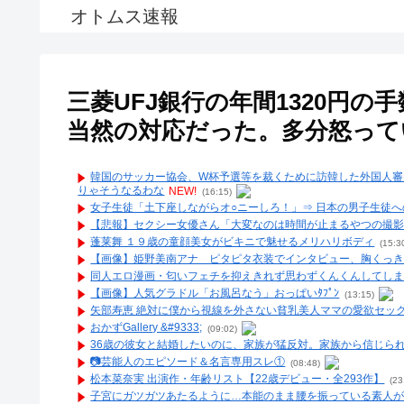
オトムス速報
三菱UFJ銀行の年間1320円
当然の対応だった。多分怒って
韓国のサッカー協会、W杯予選等を裁くために訪韓した外国人審
りゃそうなるわな
NEW!
(16:15)
女子生徒「土下座しながらオ○ニーしろ！」⇒ 日本の男子生徒へ
【悲報】セクシー女優さん「大変なのは時間が止まるやつの撮
蓬莱舞 １９歳の童顔美女がビキニで魅せるメリハリボディ
(15:3
【画像】姫野美南アナ ピタピタ衣装でインタビュー、胸くっきり
同人エロ漫画・匂いフェチを抑えきれず思わずくんくんしてし
【画像】人気グラドル「お風呂なう」おっぱいﾀﾌﾟﾝ
(13:15)
矢部寿恵 絶対に僕から視線を外さない貧乳美人ママの愛欲セッ
おかずGallery &#9333;
(09:02)
36歳の彼女と結婚したいのに、家族が猛反対。家族から信じられ
📷️芸能人のエピソード＆名言専用スレ①
(08:48)
松本菜奈実 出演作・年齢リスト【22歳デビュー・全293作】
(23
子宮にガツガツあたるように…本能のまま腰を振っている素人が