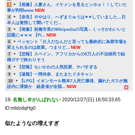
【画像】人妻さん、イケメンを見るとンホォ！！していた
3
事が判明www
NEW
【奈良】※やはり、へずまりゅうは⚫︎⚫︎していました…日
4
本人は覚悟して聞いてくだ...
【画像】前橋市長のWikipediaの写真←くっそかわいいと
5
話題にｗｗｗ 【Pi...
NEW
ベッセント「介入だなんだと言っても最終的に為替市場を
6
変えられるのは政策。つまりど...
NEW
【悲報】スペイン、アフリカからの5万人の不法移民で結
7
構ガチで終わりそう
【悲報】ちいかわの人気投票、ヤバすぎる
8
【速報】一岡伶奈、またまたドタキャン
9
【LPG】イオンモール熊本7人死亡爆発、漏れたガスが施
10
設内に滞留か 経産省が全国...
NEW
19:
名無し＠がんばれない
2020/12/27(日) 16:50:33.65
ID:mldzdqHg0
似たようなの増えすぎ