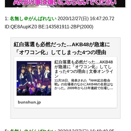
1:
名無し＠がんばれない
2020/12/27(日) 16:47:20.72
ID:QE8AupKZ0 BE:143581911-2BP(2000)
紅白落選も必然だった…AKB48が急速に
「オワコン化」してしまった4つの理由
紅白落選も必然だった…AKB48
が急速に「オワコン化」してし
まった4つの理由 | 文春オンライ
ン
11月16日、発表された『NHK紅白歌合
戦』の出場者のなかにAKB48の名前はな
かった。2009年から11年連続で出場して
いたこともあり、その落選は大きく驚か
れた。 AKB48がブレイクしたのは、2…
bunshun.jp