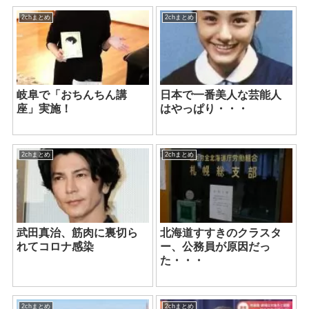
2chまとめ
2chまとめ
岐阜で「おちんちん講
日本で一番美人な芸能人
座」実施！
はやっぱり・・・
2chまとめ
2chまとめ
武田真治、筋肉に裏切ら
北海道すすきのクラスタ
れてコロナ感染
ー、公務員が原因だっ
た・・・
2chまとめ
2chまとめ