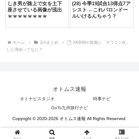
しき男が路上で女を土下
(28) 今季19試合13得点7ア
座させている画像が流出
シスト ←これバロンドー
ｗｗｗｗｗｗｗｗ
ルいけるんちゃう？
ホーム
2chまとめ
AKB48が急激に「オワコン化」
した理由ってなに？
オトムス速報
オトナビスタジオ
時事ナビ
GoTo九州旅行ナビ
Copyright © 2020-2026 オトムス速報 All Rights Reserved.
ホーム
検索
トップ
サイドバー