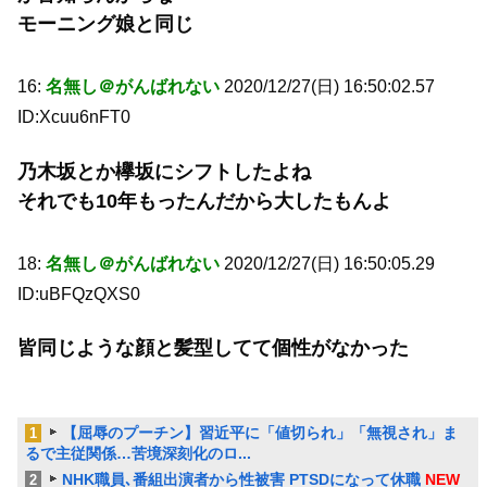
モーニング娘と同じ
16:
名無し＠がんばれない
2020/12/27(日) 16:50:02.57
ID:Xcuu6nFT0
乃木坂とか欅坂にシフトしたよね
それでも10年もったんだから大したもんよ
18:
名無し＠がんばれない
2020/12/27(日) 16:50:05.29
ID:uBFQzQXS0
皆同じような顔と髪型してて個性がなかった
【屈辱のプーチン】習近平に「値切られ」「無視され」ま
1
るで主従関係…苦境深刻化のロ...
NHK職員､番組出演者から性被害 PTSDになって休職
NEW
2