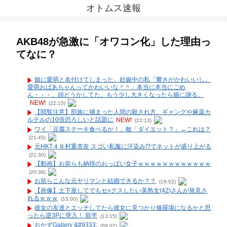
オトムス速報
AKB48が急激に「オワコン化」した理由っ
てなに？
娘に愛萌と名付けてしまった。妊娠中の私「響きがかわいいし、
愛萌おばあちゃんってかわいいな＾＾」本当に本当にごめ
ん・・・。頭どうかしてた。もう少し大きくなったら娘に謝る。
NEW!
(22:15)
【閲覧注意】部族に捕まった人間の殺され方、ギャングや麻薬カ
ルテルの10倍恐ろしいと話題に
NEW!
(22:13)
ワイ「豆腐ステーキ食べるか！」敵「ダイエット？」←これは？
(21:45)
元HKT４８村重杏奈 スゴい私服に汗染み!?でネットが盛り上がる
(21:30)
【動画】お前らも納得のおっぱい女子ｗｗｗｗｗｗｗｗｗｗｗｗ
(20:38)
お前らこんな元ヤリマンと結婚できるか？？
(19:02)
【画像】土下座してでもセ○クスしたい美熟女(42)さんが発見さ
れるｗｗｗ
(15:00)
彼女の友達とエッチしてたら彼女に見つかり修羅場になるかと思
ったら逆3Pに突入！ 前半
(13:15)
おかずGallery &#9333;
(09:02)