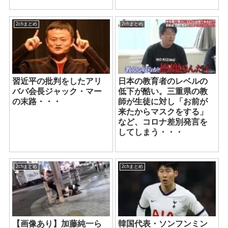
2chまとめ
2chまとめ
習近平の批判をしたアリ
日本の教育者のレベルの
ババ会長ジャック・マー
低下が酷い。三重県の教
の末路・・・
師が生徒に対し「お前が
来たからマスクをする」
など、コロナ差別発言を
してしまう・・・
2chまとめ
2chまとめ
【画像あり】加藤純一ら
韓国代表・ソンフンミン