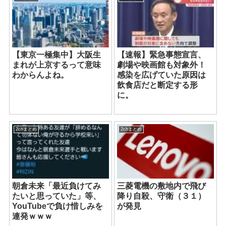
【東京一極集中】大阪生
【速報】緊急事態宣言、
まれが上京するって意味
劇場や映画館も対象外！
わからんよね。
感染を広げていた原因は
飲食店だと断定する形
に。
2chまとめ
2chまとめ
朝倉未来「最近負けてみ
三菱電機の敷地内で飛び
たいと思っていた」等、
降り自殺、守衛（３１）
YouTubeで負け惜しみを
が発見
連発ｗｗｗ