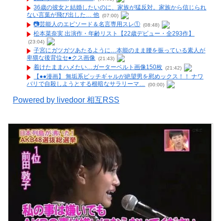
36歳の彼女と結婚したいのに、家族が猛反対。家族から信じられ
ない言葉が飛び出した… 他
(07:00)
📷️芸能人のエピソード＆名言専用スレ①
(08:48)
松本菜奈実 出演作・年齢リスト【22歳デビュー・全293作】
(23:04)
子宮にガツガツあたるように…本能のまま腰を振っている素人が
卑猥な後背位セ●クス画像
(21:43)
着けたままハメたい…ガーターベルト画像150枚
(21:42)
【●●漫画】 無垢系ビッチギャルが絶望男を慰めックス！！ ナワ
バリで自殺しようとする根暗なサラリーマ…
(00:00)
Powered by livedoor 相互RSS