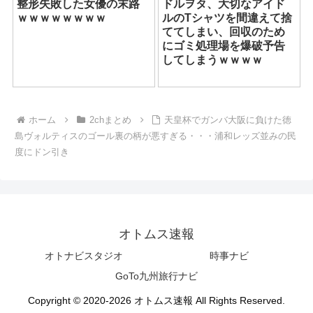
整形失敗した女優の末路
ドルヲタ、大切なアイド
ｗｗｗｗｗｗｗｗ
ルのTシャツを間違えて捨
ててしまい、回収のため
にゴミ処理場を爆破予告
してしまうｗｗｗｗ
ホーム
2chまとめ
天皇杯でガンバ大阪に負けた徳
島ヴォルティスのゴール裏の柄が悪すぎる・・・浦和レッズ並みの民
度にドン引き
オトムス速報
オトナビスタジオ
時事ナビ
GoTo九州旅行ナビ
Copyright © 2020-2026 オトムス速報 All Rights Reserved.