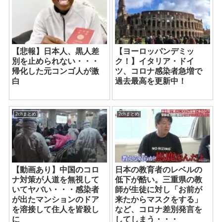
【悲報】日本人、黒人差
【ヨーロッパンデミッ
別を止められない・・・
ク！】イタリア・ドイ
帰化した元コンゴ人が激
ツ、コロナ感染者急増で
白
過去最高を更新中！
2chまとめ
2chまとめ
【動画あり】中国のコロ
日本の教育者のレベルの
ナ対策が人道を無視して
低下が酷い。三重県の教
いてヤバい・・・感染者
師が生徒に対し「お前が
が出たマンションのドア
来たからマスクをする」
を溶接して住人を皆殺し
など、コロナ差別発言を
に
してしまう・・・