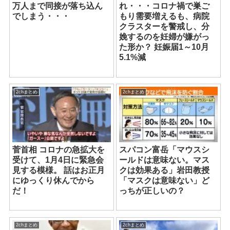
万人まで同接が落ち込ん
れ・・・コロナ禍で巣ご
でしまう・・・
もり需要増えるも、病院
クラスターを警戒し、分
娩するのを妊婦が嫌がっ
た形か？ 妊娠届1～10月
5.1%減
2chまとめ
2chまとめ
菅首相 コロナの急拡大を
スパコン富岳「マウスシ
受けて、1月4日に緊急会
ールドは意味ない。マス
見する模様。 話はお正月
クは効果ある」岩田教授
にゆっくり休んでから
「マスクは意味ない」ど
だ！
っちが正しいの？
2chまとめ
2chまとめ