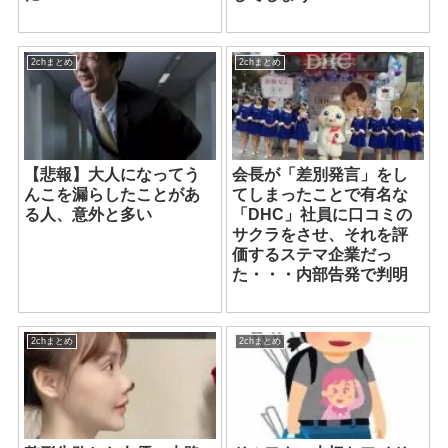
2chまとめ
2chまとめ
【悲報】大人になってう
会長が「差別発言」をし
んこを漏らしたことがあ
てしまったことで有名な
る人、意外と多い
「DHC」社員に口コミの
サクラをさせ、それを評
価するステマ企業だっ
た・・・内部告発で判明
2chまとめ
2chまとめ