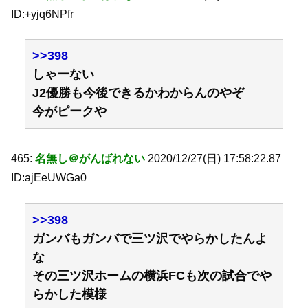
ID:+yjq6NPfr
>>398
しゃーない
J2優勝も今後できるかわからんのやぞ
今がピークや
465:
名無し＠がんばれない
2020/12/27(日) 17:58:22.87
ID:ajEeUWGa0
>>398
ガンバもガンバで三ツ沢でやらかしたんよ
な
その三ツ沢ホームの横浜FCも次の試合でや
らかした模様