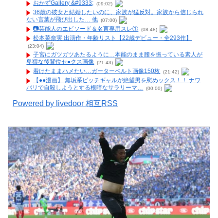
おかずGallery &#9333;
(09:02)
36歳の彼女と結婚したいのに、家族が猛反対。家族から信じられ
ない言葉が飛び出した… 他
(07:00)
📷️芸能人のエピソード＆名言専用スレ①
(08:48)
松本菜奈実 出演作・年齢リスト【22歳デビュー・全293作】
(23:04)
子宮にガツガツあたるように…本能のまま腰を振っている素人が
卑猥な後背位セ●クス画像
(21:43)
着けたままハメたい…ガーターベルト画像150枚
(21:42)
【●●漫画】 無垢系ビッチギャルが絶望男を慰めックス！！ ナワ
バリで自殺しようとする根暗なサラリーマ…
(00:00)
Powered by livedoor 相互RSS