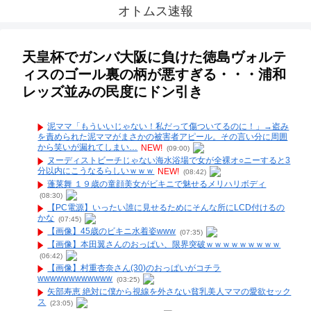
オトムス速報
天皇杯でガンバ大阪に負けた徳島ヴォルテ
ィスのゴール裏の柄が悪すぎる・・・浦和
レッズ並みの民度にドン引き
泥ママ「もういいじゃない！私だって傷ついてるのに！」→盗み
を責められた泥ママがまさかの被害者アピール。その言い分に周囲
から笑いが漏れてしまい…
NEW!
(09:00)
ヌーディストビーチじゃない海水浴場で女が全裸オ○ニーすると3
分以内にこうなるらしいｗｗｗ
NEW!
(08:42)
蓬莱舞 １９歳の童顔美女がビキニで魅せるメリハリボディ
(08:30)
【PC電源】いったい誰に見せるためにそんな所にLCD付けるの
かな
(07:45)
【画像】45歳のビキニ水着姿www
(07:35)
【画像】本田翼さんのおっぱい、限界突破ｗｗｗｗｗｗｗｗｗ
(06:42)
【画像】村重杏奈さん(30)のおっぱいがコチラ
wwwwwwwwwwww
(03:25)
矢部寿恵 絶対に僕から視線を外さない貧乳美人ママの愛欲セック
ス
(23:05)