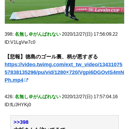
398:
名無し＠がんばれない
2020/12/27(日) 17:56:09.22
ID:V1LgVw7c0
【悲報】徳島のゴール裏、柄が悪すぎる
https://video.twimg.com/ext_tw_video/13431075
57838135296/pu/vid/1280×720/Vgpi6DGOvIS4mN
Ph.mp4
426:
名無し＠がんばれない
2020/12/27(日) 17:57:04.16
ID:fL/JHYKj0
>>398