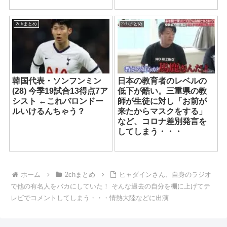
2chまとめ
2chまとめ
韓国代表・ソンフンミン
日本の教育者のレベルの
(28) 今季19試合13得点7ア
低下が酷い。三重県の教
シスト ←これバロンドー
師が生徒に対し「お前が
ルいけるんちゃう？
来たからマスクをする」
など、コロナ差別発言を
してしまう・・・
ホーム
2chまとめ
ヒャダインさん、自身のラジオ
で他の有名人をバカにしていた！ そんな過去の自分を棚に上げてテ
レビでコメントしてしまう・・・情熱大陸などに出演