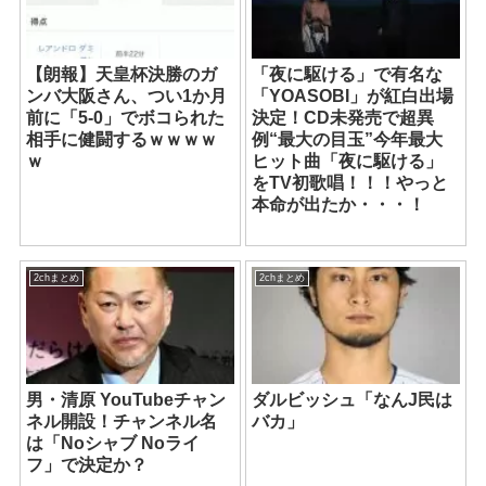
【朗報】天皇杯決勝のガ
「夜に駆ける」で有名な
ンバ大阪さん、つい1か月
「YOASOBI」が紅白出場
前に「5-0」でボコられた
決定！CD未発売で超異
相手に健闘するｗｗｗｗ
例“最大の目玉”今年最大
ｗ
ヒット曲「夜に駆ける」
をTV初歌唱！！！やっと
本命が出たか・・・！
2chまとめ
2chまとめ
男・清原 YouTubeチャン
ダルビッシュ「なんJ民は
ネル開設！チャンネル名
バカ」
は「Noシャブ Noライ
フ」で決定か？