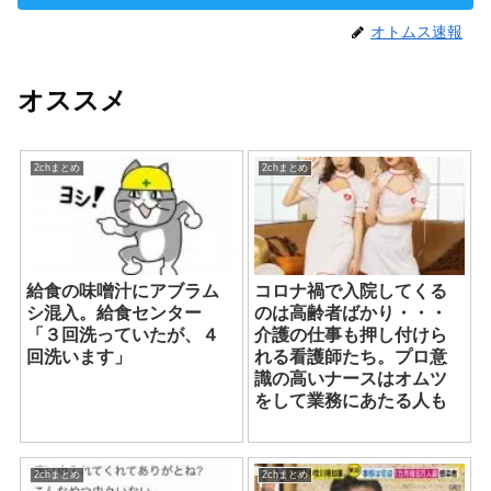
オトムス速報
オススメ
2chまとめ
2chまとめ
給食の味噌汁にアブラム
コロナ禍で入院してくる
シ混入。給食センター
のは高齢者ばかり・・・
「３回洗っていたが、４
介護の仕事も押し付けら
回洗います」
れる看護師たち。プロ意
識の高いナースはオムツ
をして業務にあたる人も
2chまとめ
2chまとめ