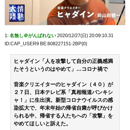
1:
名無し＠がんばれない
2020/12/27(日) 20:09:10.31
ID:CAP_USER9 BE:608227151-2BP(0)
ヒャダイン「人を攻撃して自分の正義感満
たそうというのはやめて」…コロナ禍で
音楽クリエイターのヒャダイン（４０）が
２７日、日本テレビ系「真相報道バンキシ
ャ！」に生出演。新型コロナウイルスの感
染拡大で、年末年始の帰省自粛が呼びかけ
られる中、帰省する人たちへの「攻撃」を
やめてほしいと訴えた。