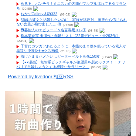
めるる、パンチラ！ミニスカの内腿がプルプル揺れてるタマラン
ち
(20:55)
おかずGallery &#9333;
(09:02)
36歳の彼女と結婚したいのに、家族が猛反対。家族から信じられ
ない言葉が飛び出した… 他
(07:00)
📷️芸能人のエピソード＆名言専用スレ①
(08:48)
松本菜奈実 出演作・年齢リスト【22歳デビュー・全293作】
(23:04)
子宮にガツガツあたるように…本能のまま腰を振っている素人が
卑猥な後背位セ●クス画像
(21:43)
着けたままハメたい…ガーターベルト画像150枚
(21:42)
【●●漫画】 無垢系ビッチギャルが絶望男を慰めックス！！ ナワ
バリで自殺しようとする根暗なサラリーマ…
(00:00)
Powered by livedoor 相互RSS