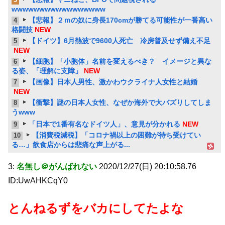
3
wwwwwwwwwwwwwwwww
【悲報】２ｍの奴に身長170cmが勝てる可能性が一番高い
4
格闘技
NEW
【ドイツ】6月熱波で9600人死亡 冷房普及せず備え不足
5
NEW
【細胞】「小胞体」名前を変えるべき？ イメージと異な
6
る姿、「理解に支障」
NEW
【画像】日本人男性、激かわウクライナ人女性と結婚
7
NEW
【衝撃】謎の日本人女性、なぜか海外で大バズりしてしま
8
うwww
「日本で1番有名なドイツ人」、意見が分かれる
NEW
9
【消費税減税】「コロナ禍以上の困難が待ち受けてい
10
る…」飲食店からは悲痛な声上がる...
3:
名無し＠がんばれない
2020/12/27(日) 20:10:58.76
ID:UwAHKCqY0
とんねるずをバカにしてたよな