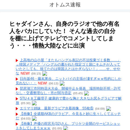
オトムス速報
ヒャダインさん、自身のラジオで他の有名
人をバカにしていた！ そんな過去の自分
を棚に上げてテレビでコメントしてしま
う・・・情熱大陸などに出演
上高地の山小屋「またもハングル表記の不法投棄ゴミ多数……」
→韓国メディア「ハングルの書かれた指定ゴミ袋にキムチが入って
いたとしても、捨てたのは韓国人とはかぎらない！」……せ、せや
な
NEW!
(06:15)
日向坂46・藤嶌果歩、ニットパイの主張が凄すぎｗｗ性的にしか
見れない・・
NEW!
(06:13)
琵琶湖三市同時花火大会、開催中止を発表 場所時刻不明・許可
なし・交通整理なし・市が関与否定
(05:45)
STU４８工藤理子 健康的で豊かな胸と大きなお尻をグラビアで解
放
(05:30)
エリマリ姉妹 最新グラビア水着画像 55枚⑥
(04:09)
【画像】全盛期AKBのグラビア、今見ると妙に生々しくてエッチ
だ
(04:03)
【画像】声優の雨宮天(32)さん、プリケツ全開のサービスショッ
トをしてしまうｗｗｗ
(01:00)