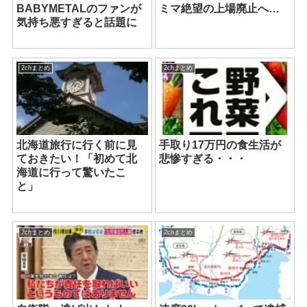
BABYMETALのファンが
ミマ絶望の上場廃止へ…
気持ち悪すぎると話題に
2chまとめ
2chまとめ
北海道旅行に行く前に見
手取り17万円の食生活が
ておきたい！「初めて北
悲惨すぎる・・・
海道に行って驚いたこ
と」
2chまとめ
2chまとめ