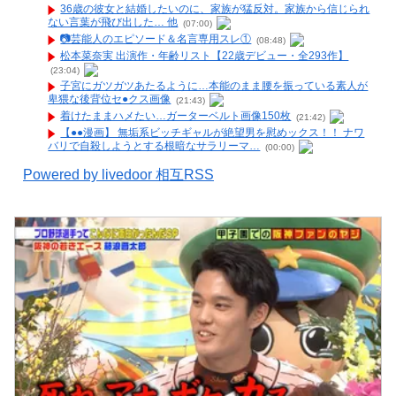
36歳の彼女と結婚したいのに、家族が猛反対。家族から信じられ
ない言葉が飛び出した… 他
(07:00)
📷️芸能人のエピソード＆名言専用スレ①
(08:48)
松本菜奈実 出演作・年齢リスト【22歳デビュー・全293作】
(23:04)
子宮にガツガツあたるように…本能のまま腰を振っている素人が
卑猥な後背位セ●クス画像
(21:43)
着けたままハメたい…ガーターベルト画像150枚
(21:42)
【●●漫画】 無垢系ビッチギャルが絶望男を慰めックス！！ ナワ
バリで自殺しようとする根暗なサラリーマ…
(00:00)
Powered by livedoor 相互RSS