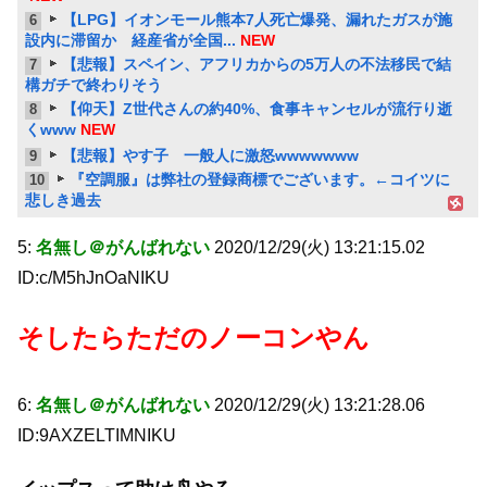
【LPG】イオンモール熊本7人死亡爆発、漏れたガスが施
6
設内に滞留か 経産省が全国...
NEW
【悲報】スペイン、アフリカからの5万人の不法移民で結
7
構ガチで終わりそう
【仰天】Z世代さんの約40%、食事キャンセルが流行り逝
8
くwww
NEW
【悲報】やす子 一般人に激怒wwwwwww
9
『空調服』は弊社の登録商標でございます。←コイツに
10
悲しき過去
5:
名無し＠がんばれない
2020/12/29(火) 13:21:15.02
ID:c/M5hJnOaNIKU
そしたらただのノーコンやん
6:
名無し＠がんばれない
2020/12/29(火) 13:21:28.06
ID:9AXZELTIMNIKU