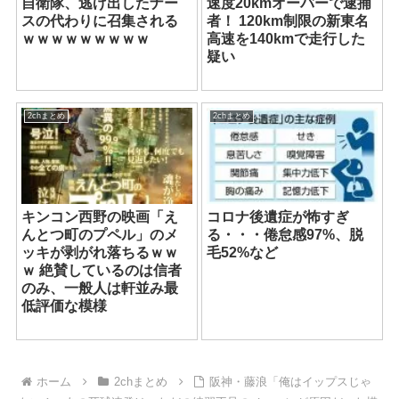
自衛隊、逃げ出したナー
速度20kmオーバーで逮捕
スの代わりに召集される
者！ 120km制限の新東名
ｗｗｗｗｗｗｗｗｗ
高速を140kmで走行した
疑い
2chまとめ
2chまとめ
キンコン西野の映画「え
コロナ後遺症が怖すぎ
んとつ町のプペル」のメ
る・・・倦怠感97%、脱
ッキが剥がれ落ちるｗｗ
毛52%など
ｗ 絶賛しているのは信者
のみ、一般人は軒並み最
低評価な模様
ホーム
2chまとめ
阪神・藤浪「俺はイップスじゃ