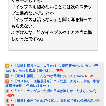
くら否定しても、
『イップスを認めないことには次のステッ
プに進めないぞ』とか
『イップスは治らない』と聞く耳を持って
もらえない。
ふざけんな、誰がイップスや！と本当に悔
しかったですね」
【悲報】桐谷さん「人生かけて7億円貯めたのにガンで死
1
ぬかも。もっと素直に遊べばよ...
NEW
【画像】福岡、こんなのが普通に走ってるwww
NEW
2
【コメ余り、価格暴落も】コメ問屋・ナカムラ米飯 中村
3
取締役会長 「年末には多分（...
「アイコラ」があった頃の日本は楽しかったよな(´;ω;`)
4
NEW
【茶道】正座できぬ17代家元、立礼式で挑む伝統の新境地
5
NEW