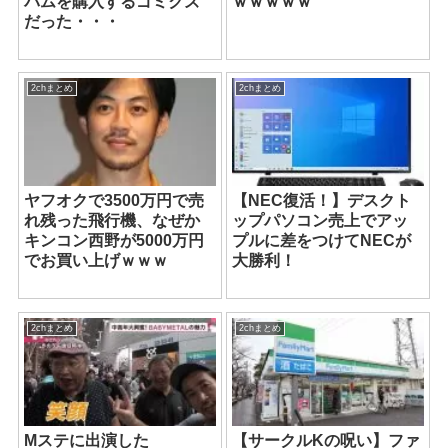
パムを購入するゴミクズ
ｗｗｗｗｗ
だった・・・
2chまとめ
2chまとめ
ヤフオクで3500万円で売
【NEC復活！】デスクト
れ残った飛行機、なぜか
ップパソコン売上でアッ
キンコン西野が5000万円
プルに差をつけてNECが
でお買い上げｗｗｗ
大勝利！
2chまとめ
2chまとめ
Mステに出演した
【サークルKの呪い】ファ