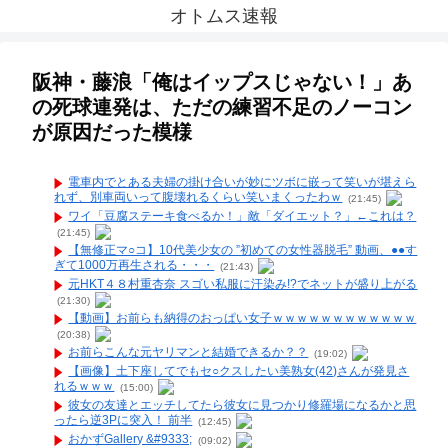
オトムス速報
阪神・藤浪「俺はイップスじゃない！」あ
の死球連発は、ただの練習不足のノーコン
が原因だった模様
電車内でとある夫婦の掛け合いが妙にツボに嵌って笑いが堪えら
れず、別車両いって腹壊れるくらい笑いまくったわｗ
(21:45)
ワイ「豆腐ステーキ食べるか！」敵「ダイエット？」←これは？
(21:45)
【無修正マ○コ】10代美少女の ”初めての女性器脱毛” 動画、●●す
ぎて1000万再生される・・・
(21:43)
元HKT４８村重杏奈 スゴい私服に汗染み!?でネットが盛り上がる
(21:30)
【動画】お前らも納得のおっぱい女子ｗｗｗｗｗｗｗｗｗｗｗｗ
(20:38)
お前らこんな元ヤリマンと結婚できるか？？
(19:02)
【画像】土下座してでもセ○クスしたい美熟女(42)さんが発見さ
れるｗｗｗ
(15:00)
彼女の友達とエッチしてたら彼女に見つかり修羅場になるかと思
ったら逆3Pに突入！ 前半
(12:45)
おかずGallery &#9333;
(09:02)