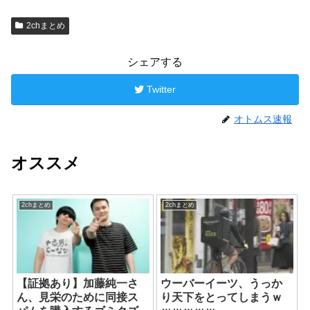
2chまとめ
シェアする
Twitter
オトムス速報
オススメ
2chまとめ
2chまとめ
【証拠あり】加藤純一さ
ウーバーイーツ、うっか
ん、見栄のために同接ス
り天下をとってしまうｗ