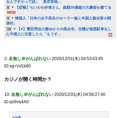
るんですかって話」 高市首相...
【悲報】ちいかわ作者さん、総額30億超の大豪邸を建てる
8
NEW
韓国人「日本の女子高生のセーラー服と外国人観光客の関
9
係性」
【X】豊臣秀吉の妻ゆかりの高台寺、住職が迷惑駐車をし
10
た中国人に注意したら「もうす...
2:
名無し＠がんばれない
2020/12/31(木) 04:53:43.45
ID:xg+Vd1k60
カジノが開く時間か？
10:
名無し＠がんばれない
2020/12/31(木) 04:58:27.40
ID:ip0hnj4A0
>>2