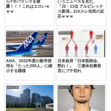
らY字バランスを披
いうニュースを見た、
露！！！これはエロいｗ
「J2・11位 アルビレック
ｗｗ
ス新潟」2chスレ住民の反
応ｗｗｗ
2chまとめ
2chまとめ
ANA、2022年度の新卒採
日本政府「日本医師会、
用を「たった200人」に縮
黙れ！」 三連休自粛発
小する模様
言にブチ切れ
2chまとめ
2chまとめ