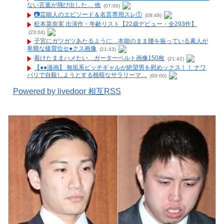
ない言葉が飛び出した… 他
(07:00)
📷️芸能人のエピソード＆名言専用スレ①
(08:48)
松本菜奈実 出演作・年齢リスト【22歳デビュー・全293作】
(23:04)
子宮にガツガツあたるように…本能のまま腰を振っている素人が
卑猥な後背位セ●クス画像
(21:43)
着けたままハメたい…ガーターベルト画像150枚
(21:42)
【●●漫画】 無垢系ビッチギャルが絶望男を慰めックス！！ ナワ
バリで自殺しようとする根暗なサラリーマ…
(00:00)
Powered by livedoor 相互RSS