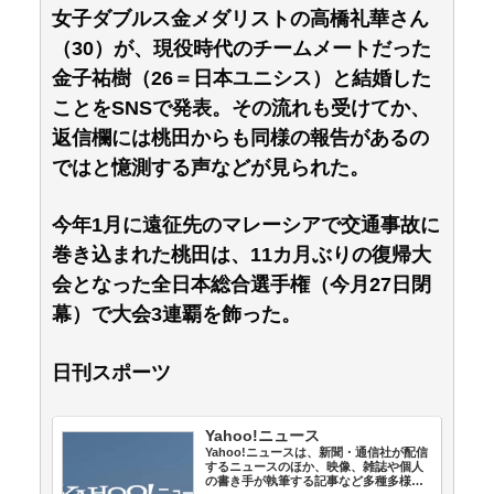
女子ダブルス金メダリストの高橋礼華さん
（30）が、現役時代のチームメートだった
金子祐樹（26＝日本ユニシス）と結婚した
ことをSNSで発表。その流れも受けてか、
返信欄には桃田からも同様の報告があるの
ではと憶測する声などが見られた。
今年1月に遠征先のマレーシアで交通事故に
巻き込まれた桃田は、11カ月ぶりの復帰大
会となった全日本総合選手権（今月27日閉
幕）で大会3連覇を飾った。
日刊スポーツ
Yahoo!ニュース
Yahoo!ニュースは、新聞・通信社が配信
するニュースのほか、映像、雑誌や個人
の書き手が執筆する記事など多種多様な