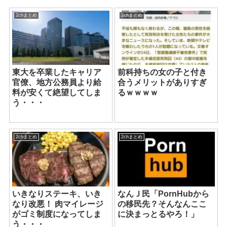
2chまとめ
2chまとめ
東大を卒業したキャリア
前科持ちの女の子と付き
官僚、地方公務員より給
合うメリットがありすぎ
料が安くて絶望してしま
るｗｗｗｗ
う・・・
2chまとめ
2chまとめ
いきなりステーキ、いき
なんＪ民「PornHubから
なり改悪！ 肉マイレージ
の移民先？そんなんここ
がゴミ制度になってしま
に決まっとるやろ！」
う・・・