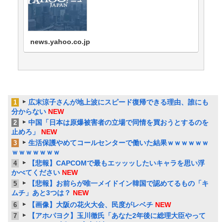
ニュースを掲載しています。
news.yahoo.co.jp
広末涼子さんが地上波にスピード復帰できる理由、誰にも
1
分からない
NEW
中国「日本は原爆被害者の立場で同情を買おうとするのを
2
止めろ」
NEW
生活保護やめてコールセンターで働いた結果ｗｗｗｗｗｗ
3
ｗｗｗｗｗｗｗ
【悲報】CAPCOMで最もエッッッしたいキャラを思い浮
4
かべてください
NEW
【悲報】お前らが唯一メイドイン韓国で認めてるもの「キ
5
ムチ」あと3つは？
NEW
【画像】大阪の花火大会、民度がレベチ
NEW
6
【アホパヨク】玉川徹氏「あなた2年後に総理大臣やって
7