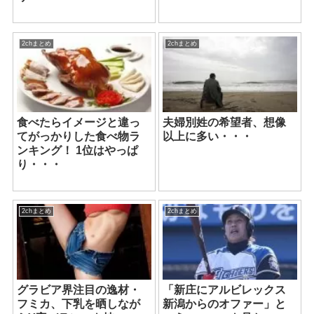
2chまとめ
2chまとめ
食べたらイメージと違っ
夫婦別姓の希望者、想像
てがっかりした食べ物ラ
以上に多い・・・
ンキング！ 1位はやっぱ
り・・・
2chまとめ
2chまとめ
グラビア界注目の逸材・
「新庄にアルビレックス
フミカ、下乳を晒しなが
新潟からのオファー」と