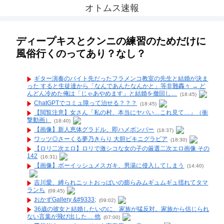
オトムス速報
ディープキスとクンニの練習のためだけに
風俗行くのってあり？なし？
ギター演奏のバイト先だったフラメンコ教室の先生と結婚が決ま
った すると生徒達から「なんであんたなんかと」等非難轟々 → ど
んどん冷めた俺は「じゃあやめます」と結婚を撤回し…
(18:45)
ChatGPTでコミュ障って治せる？？？
(18:45)
【閲覧注意】女さん「私の村、本当にヤバい…これ見て…」（衝
撃動画）
(18:40)
【画像】新人恵体グラドル、即ハメボンバー
(18:37)
ワッツ◎さーくる夢乃きらり 大胆ビキニグラビア
(18:30)
【ロリ二次エロ】ロリで激シコな女の子の厳選二次エロ画像 その
142
(16:31)
【画像】ボーイッシュメスガキ、男湯に侵入してしまう
(14:40)
吉川愛、縛られニットおっぱいの膨らみムギュムギュ揺れてタマ
ランち
(09:45)
おかずGallery &#9333;
(09:02)
36歳の彼女と結婚したいのに、家族が猛反対。家族から信じられ
ない言葉が飛び出した… 他
(07:00)