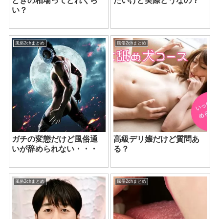
ときの相場ってどれくら
たいけど実際どうなの？
い？
風俗2chまとめ
風俗2chまとめ
ガチの変態だけど風俗通
高級デリ嬢だけど質問あ
いが辞められない・・・
る？
風俗2chまとめ
風俗2chまとめ