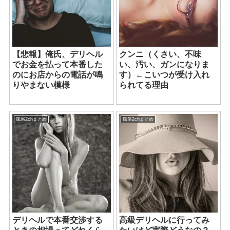
【悲報】俺氏、デリヘル
クンニ（くさい、不味
でお金を払って本番した
い、汚い、ガンになりま
のにお店からの電話が鳴
す）←こいつが受け入れ
りやまない模様
られてる理由
風俗2chまとめ
風俗2chまとめ
デリヘルで本番交渉する
高級デリヘルに行ってみ