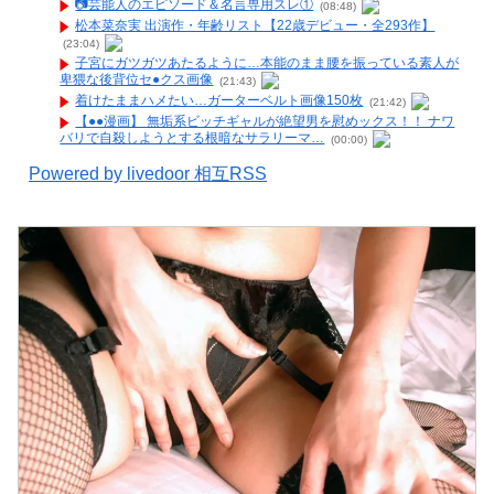
📷️芸能人のエピソード＆名言専用スレ①
(08:48)
松本菜奈実 出演作・年齢リスト【22歳デビュー・全293作】
(23:04)
子宮にガツガツあたるように…本能のまま腰を振っている素人が
卑猥な後背位セ●クス画像
(21:43)
着けたままハメたい…ガーターベルト画像150枚
(21:42)
【●●漫画】 無垢系ビッチギャルが絶望男を慰めックス！！ ナワ
バリで自殺しようとする根暗なサラリーマ…
(00:00)
Powered by livedoor 相互RSS