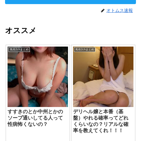
オトムス速報
オススメ
風俗2chまとめ
風俗2chまとめ
すすきのとか中州とかの
デリヘル嬢と本番（基
ソープ通いしてる人って
盤）やれる確率ってどれ
性病怖くないの？
くらいなの？リアルな確
率を教えてくれ！！！