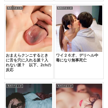
風俗2chまとめ
風俗2chまとめ
おまえらクンニするとき
ワイ２６才、デリヘル中
に舌を穴に入れる派？入
毒になり無事死亡
れない派？ 以下、2chの
反応
風俗2chまとめ
風俗2chまとめ