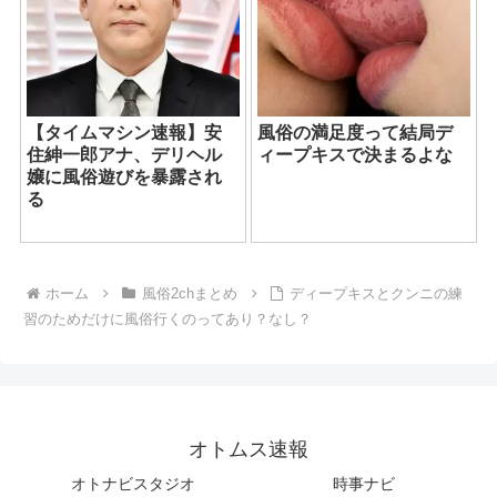
【タイムマシン速報】安
風俗の満足度って結局デ
住紳一郎アナ、デリヘル
ィープキスで決まるよな
嬢に風俗遊びを暴露され
る
ホーム
風俗2chまとめ
ディープキスとクンニの練
習のためだけに風俗行くのってあり？なし？
オトムス速報
オトナビスタジオ
時事ナビ