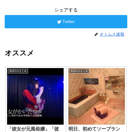
シェアする
Twitter
オトムス速報
オススメ
風俗2chまとめ
風俗2chまとめ
「彼女が元風俗嬢」「彼
明日、初めてソープラン