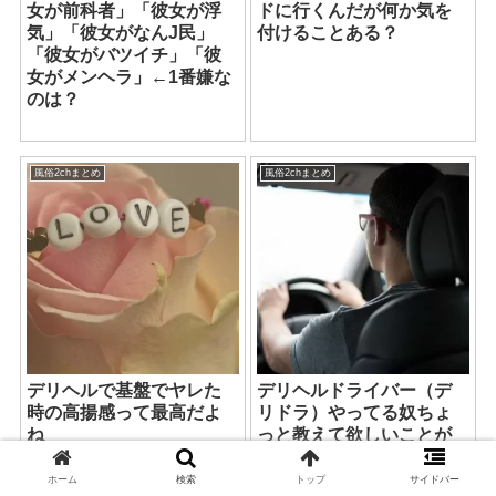
女が前科者」「彼女が浮
ドに行くんだが何か気を
気」「彼女がなんJ民」
付けることある？
「彼女がバツイチ」「彼
女がメンヘラ」←1番嫌な
のは？
風俗2chまとめ
風俗2chまとめ
デリヘルで基盤でヤレた
デリヘルドライバー（デ
時の高揚感って最高だよ
リドラ）やってる奴ちょ
ね
っと教えて欲しいことが
あるんだ！！！
ホーム
検索
トップ
サイドバー