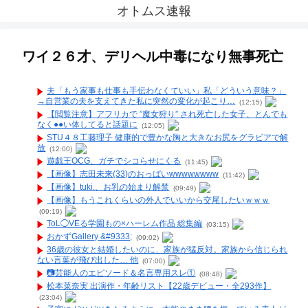
オトムス速報
ワイ２６才、デリヘル中毒になり無事死亡
夫「もう家事も仕事も手伝わなくていい」私「どういう意味？」
→自営業の夫を支えてきた私に突然の変化が起こり…
(12:15)
【閲覧注意】アフリカで ”魔女狩り” され死亡した女子、とんでも
なく●●い体してると話題に
(12:05)
STU４８工藤理子 健康的で豊かな胸と大きなお尻をグラビアで解
放
(12:00)
遊戯王OCG、ガチでシコらせにくる
(11:45)
【画像】志田未来(33)のおっぱいwwwwwwww
(11:42)
【画像】tuki.、お乳の始まり解禁
(09:49)
【画像】もうこれくらいの外人でいいから交尾したいｗｗｗ
(09:19)
ToL◯VEる学園もの×ハーレム作品 総集編
(03:15)
おかずGallery &#9333;
(09:02)
36歳の彼女と結婚したいのに、家族が猛反対。家族から信じられ
ない言葉が飛び出した… 他
(07:00)
📷️芸能人のエピソード＆名言専用スレ①
(08:48)
松本菜奈実 出演作・年齢リスト【22歳デビュー・全293作】
(23:04)