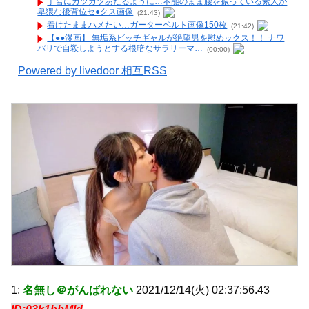
子宮にガツガツあたるように…本能のまま腰を振っている素人が
卑猥な後背位セ●クス画像
(21:43)
着けたままハメたい…ガーターベルト画像150枚
(21:42)
【●●漫画】 無垢系ビッチギャルが絶望男を慰めックス！！ ナワ
バリで自殺しようとする根暗なサラリーマ…
(00:00)
Powered by livedoor 相互RSS
1:
名無し＠がんばれない
2021/12/14(火) 02:37:56.43