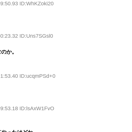
49:50.93 ID:WhKZoki20
50:23.32 ID:Uns7SGsl0
むのか。
51:53.40 ID:ucqmPSd+0
19:53.18 ID:lsAxW1FvO