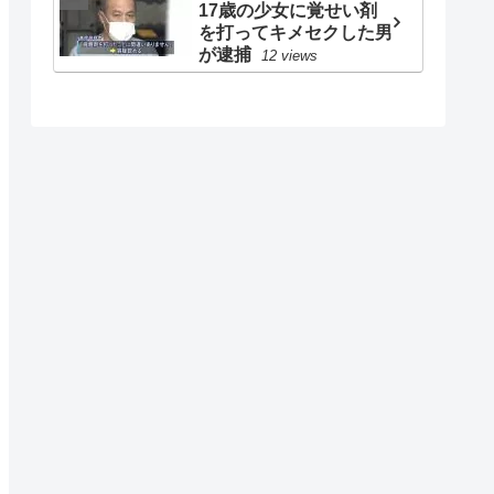
17歳の少女に覚せい剤
を打ってキメセクした男
が逮捕
12 views