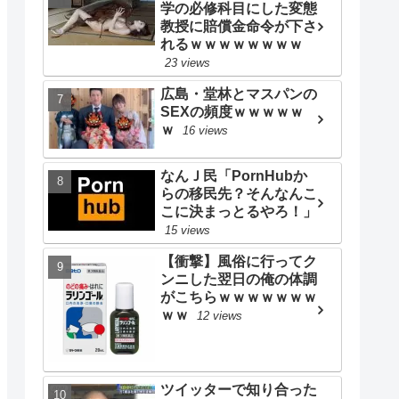
学の必修科目にした変態
教授に賠償金命令が下さ
れるｗｗｗｗｗｗｗｗ
23 views
広島・堂林とマスパンの
SEXの頻度ｗｗｗｗｗ
ｗ
16 views
なんＪ民「PornHubか
らの移民先？そんなんこ
こに決まっとるやろ！」
15 views
【衝撃】風俗に行ってク
ンニした翌日の俺の体調
がこちらｗｗｗｗｗｗｗ
ｗｗ
12 views
ツイッターで知り合った