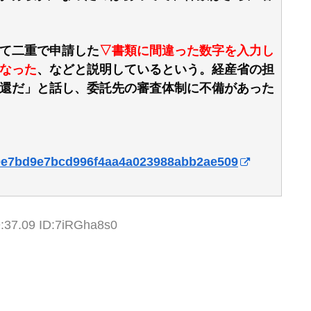
て二重で申請した
▽書類に間違った数字を入力し
なった
、などと説明しているという。経産省の担
還だ」と話し、委託先の審査体制に不備があった
9a0e7bd9e7bcd996f4aa4a023988abb2ae509
:37.09 ID:7iRGha8s0