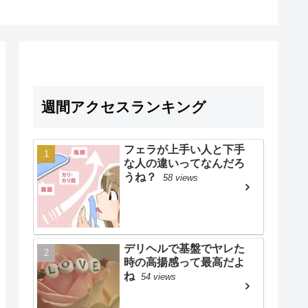
週間アクセスランキング
フェラが上手い人と下手
な人の違いってなんだろ
うね？
58 views
デリヘルで基盤でヤレた
時の高揚感って最高だよ
ね
54 views