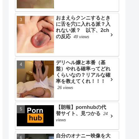
おまえらクンニするとき
に舌を穴に入れる派？入
れない派？ 以下、2ch
の反応
49 views
デリヘル嬢と本番（基
盤）やれる確率ってどれ
くらいなの？リアルな確
率を教えてくれ！！！
26 views
【朗報】pornhubの代
替サイト、見つかる
24
views
自分のオナニー映像を大