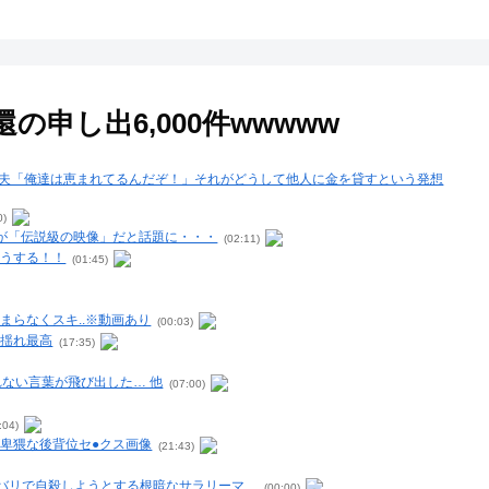
申し出6,000件wwwww
た。夫「俺達は恵まれてるんだぞ！」それがどうして他人に金を貸すという発想
0)
が「伝説級の映像」だと話題に・・・
(02:11)
どうする！！
(01:45)
らなくスキ..※動画あり
(00:03)
ン揺れ最高
(17:35)
ない言葉が飛び出した… 他
(07:00)
:04)
卑猥な後背位セ●クス画像
(21:43)
ワバリで自殺しようとする根暗なサラリーマ…
(00:00)