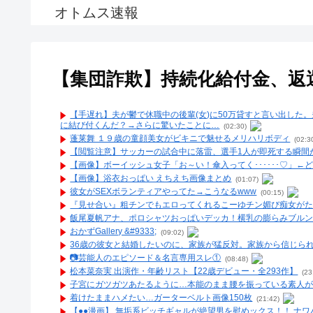
オトムス速報
【集団詐欺】持続化給付金、返還の
【手遅れ】夫が鬱で休職中の後輩(女)に50万貸すと言い出し
に結び付くんだ？→さらに驚いたことに…
(02:30)
蓬莱舞 １９歳の童顔美女がビキニで魅せるメリハリボディ
(02:3
【閲覧注意】サッカーの試合中に落雷、選手1人が即死する瞬間
【画像】ボーイッシュ女子「お～い！傘入ってく･･････♡」←
【画像】浴衣おっぱい えちえち画像まとめ
(01:07)
彼女がSEXボランティアやってた→こうなるwww
(00:15)
『見せ合い』粗チンでもエロってくれるこーゆチン媚び痴女がたま
飯尾夏帆アナ、ポロシャツおっぱいデッカ！横乳の膨らみブル
おかずGallery &#9333;
(09:02)
36歳の彼女と結婚したいのに、家族が猛反対。家族から信じられ
📷️芸能人のエピソード＆名言専用スレ①
(08:48)
松本菜奈実 出演作・年齢リスト【22歳デビュー・全293作】
(23
子宮にガツガツあたるように…本能のまま腰を振っている素人が
着けたままハメたい…ガーターベルト画像150枚
(21:42)
【●●漫画】 無垢系ビッチギャルが絶望男を慰めックス！！ ナ