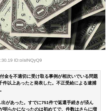
:30.19 ID:o/aINQyQ9
付金を不適切に受け取る事例が相次いでいる問題
6千件以上あったと発表した。不正受給による逮捕
。
申し出があった。すでに751件で返還手続きが済ん
模が明らかになったのは初めてで、件数はさらに増