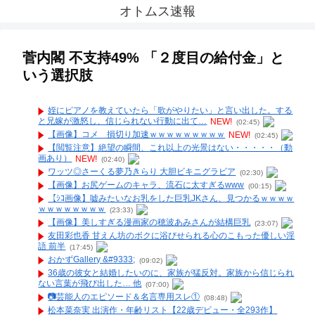
オトムス速報
菅内閣 不支持49% 「２度目の給付金」と
いう選択肢
姪にピアノを教えていたら「歌がやりたい」と言い出した。する
と兄嫁が激怒し、信じられない行動に出て…
NEW!
(02:45)
【画像】コメ 損切り加速ｗｗｗｗｗｗｗｗｗ
NEW!
(02:45)
【閲覧注意】絶望の瞬間、これ以上の光景はない・・・・・（動
画あり）
NEW!
(02:40)
ワッツ◎さーくる夢乃きらり 大胆ビキニグラビア
(02:30)
【画像】お尻ゲームのキャラ、流石に太すぎるwww
(00:15)
【ｼｺ画像】嘘みたいなお乳をした巨乳JKさん、見つかるｗｗｗｗ
ｗｗｗｗｗｗｗｗ
(23:33)
【画像】美しすぎる漫画家の穂波あみさんが結構巨乳
(23:07)
友田彩也香 甘えん坊のボクに浴びせられる心のこもった優しい淫
語 前半
(17:45)
おかずGallery &#9333;
(09:02)
36歳の彼女と結婚したいのに、家族が猛反対。家族から信じられ
ない言葉が飛び出した… 他
(07:00)
📷️芸能人のエピソード＆名言専用スレ①
(08:48)
松本菜奈実 出演作・年齢リスト【22歳デビュー・全293作】