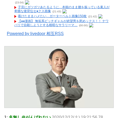
(23:04)
子宮にガツガツあたるように…本能のまま腰を振っている素人が
卑猥な後背位セ●クス画像
(21:43)
着けたままハメたい…ガーターベルト画像150枚
(21:42)
【●●漫画】 無垢系ビッチギャルが絶望男を慰めックス！！ ナワ
バリで自殺しようとする根暗なサラリーマ…
(00:00)
Powered by livedoor 相互RSS
1:
名無し＠がんばれない
2020/12/12(土) 19:21:56.78