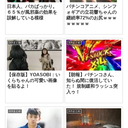
日本人、バカばっかり。
パチンコアニメ、シンフ
６５％が風邪薬の効果を
ォギアの立花響ちゃんの
誤解している模様
継続率72%のお尻ｗｗｗ
ｗｗｗｗｗ
2chまとめ
2chまとめ
【保存版】YOASOBI：い
【朗報】パチンコさん、
くらちゃんの可愛い画像
知らぬ間に復活してい
を貼るよ！
た！ 規制緩和ラッシュ突
入ゥ！
2chまとめ
2chまとめ