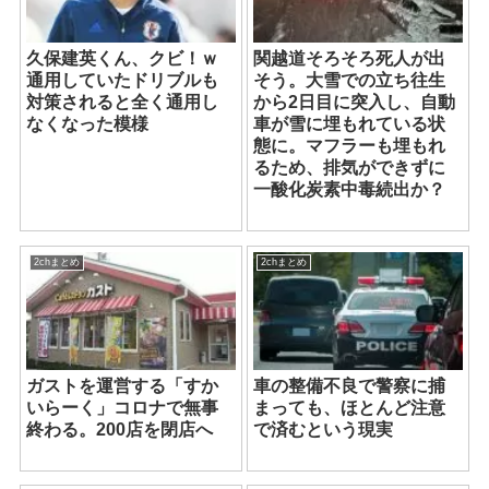
久保建英くん、クビ！ｗ
関越道そろそろ死人が出
通用していたドリブルも
そう。大雪での立ち往生
対策されると全く通用し
から2日目に突入し、自動
なくなった模様
車が雪に埋もれている状
態に。マフラーも埋もれ
るため、排気ができずに
一酸化炭素中毒続出か？
2chまとめ
2chまとめ
ガストを運営する「すか
車の整備不良で警察に捕
いらーく」コロナで無事
まっても、ほとんど注意
終わる。200店を閉店へ
で済むという現実