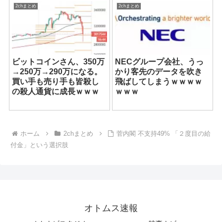
2chまとめ
2chまとめ
ビットコインさん、350万
NECグループ会社、うっ
→250万→290万になる。
かり客先のデータを吹き
買い手も売り手も皆殺し
飛ばしてしまうｗｗｗｗ
の殺人通貨に成長ｗｗｗ
ｗｗｗ
ホーム
2chまとめ
菅内閣 不支持49% 「２度目の給
付金」という選択肢
オトムス速報