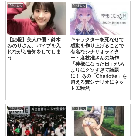
2chまとめ
2chまとめ
【悲報】美人声優・鈴木
キャラクターを死なせて
みのりさん、バイブを入
感動を作り上げることで
れながら告知をしてしま
有名なシナリオライタ
う
ー・麻枝准さんの新作
「神様になった日」があ
まりにクソすぎて話題
に！ あの「Charlotte」を
超える糞シナリオにネッ
ト民騒然
2chまとめ
2chまとめ