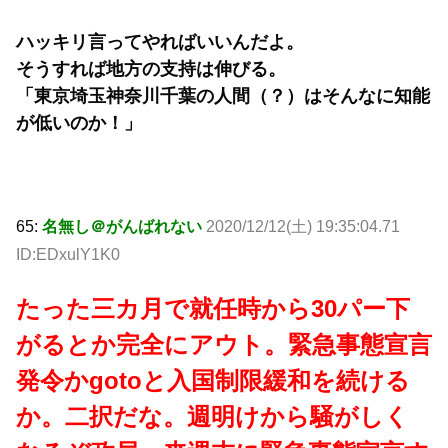
ハッキリ言ってやればいいんだよ。
そうすれば地方の支持は伸びる。
「東京埼玉神奈川千葉の人間（？）はそんなに知能
が低いのか！」
65:
名無し＠がんばれない
2020/12/12(土) 19:35:04.71
ID:EDxulY1K0
たった三カ月で就任時から30パー下
がるとか完全にアウト。緊急事態宣言
発令かgotoと入国制限緩和を続ける
か。二択だな。週明けから騒がしく