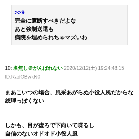
>>9
完全に遮断すべきだよな
あと強制送還も
病院を埋められちゃマズいわ
10:
名無し＠がんばれない
2020/12/12(土) 19:24:48.15
ID:RadOBwkN0
まあこいつの場合、風采あがらぬ小役人風だからな
総理っぽくない
しかも、目が虚ろで下向いて喋るし
自信のないオドオド小役人風