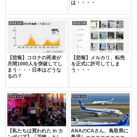
は・・・・
2chまとめ
2chまとめ
【悲報】コロナの死者が
【悲報】メルカリ、転売
月間1000人を突破してし
を正式に許可してしま
まう・・・日本はどうな
う・・・
るの？
2chまとめ
2chまとめ
【私たちは買われた in カ
ANAのCAさん、鳥取県に
ンボジア】「花嫁」とし
島流しｗｗｗｗｗｗｗｗ