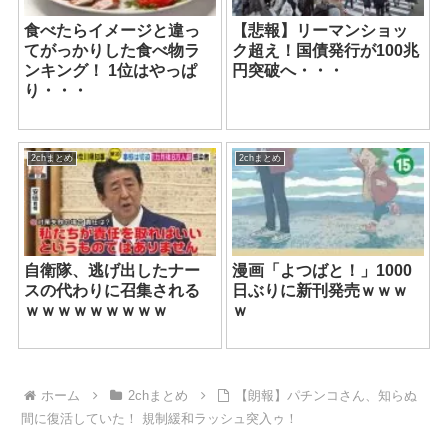
食べたらイメージと違っ
【悲報】リーマンショッ
てがっかりした食べ物ラ
ク超え！国債発行が100兆
ンキング！ 1位はやっぱ
円突破へ・・・
り・・・
2chまとめ
2chまとめ
自衛隊、逃げ出したナー
漫画「よつばと！」1000
スの代わりに召集される
日ぶりに新刊発売ｗｗｗ
ｗｗｗｗｗｗｗｗｗ
ｗ
ホーム
2chまとめ
【朗報】パチンコさん、知らぬ
間に復活していた！ 規制緩和ラッシュ突入ゥ！