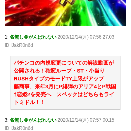
1:
名無し＠がんばれない
2020/12/14(月) 07:56:27.03
ID:iJakR0n6d
パチンコの内規変更についての解説動画が
公開される！確変ループ・ST・小当り
RUSHタイプのモードTY上限がアップ
藤商事、来年3月にP緋弾のアリア4とP戦国
†恋姫2を発売へ スペックはどちらもライ
トミドル！！
3:
名無し＠がんばれない
2020/12/14(月) 07:57:00.15
ID:iJakR0n6d