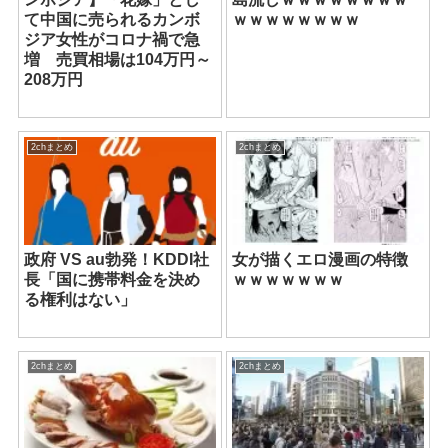
て中国に売られるカンボ
ｗｗｗｗｗｗｗｗ
ジア女性がコロナ禍で急
増 売買相場は104万円～
208万円
2chまとめ
2chまとめ
政府 VS au勃発！KDDI社
女が描くエロ漫画の特徴
長「国に携帯料金を決め
ｗｗｗｗｗｗｗ
る権利はない」
2chまとめ
2chまとめ