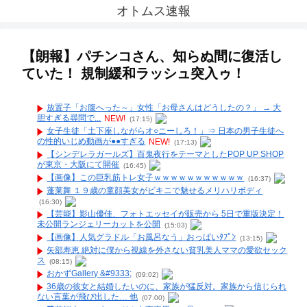
オトムス速報
【朗報】パチンコさん、知らぬ間に復活し
ていた！ 規制緩和ラッシュ突入ゥ！
放置子「お腹へった～」女性「お母さんはどうしたの？」 → 大
胆すぎる尋問で...
NEW!
(17:15)
女子生徒「土下座しながらオ○ニーしろ！」⇒ 日本の男子生徒へ
の性的いじめ動画が●●すぎる
NEW!
(17:13)
【シンデレラガールズ】百鬼夜行をテーマとしたPOP UP SHOP
が東京・大阪にて開催
(16:45)
【画像】この巨乳筋トレ女子ｗｗｗｗｗｗｗｗｗｗｗ
(16:37)
蓬莱舞 １９歳の童顔美女がビキニで魅せるメリハリボディ
(16:30)
【芸能】影山優佳、フォトエッセイが販売から 5日で重版決定！
未公開ランジェリーカットを公開
(15:03)
【画像】人気グラドル「お風呂なう」おっぱいﾀﾌﾟﾝ
(13:15)
矢部寿恵 絶対に僕から視線を外さない貧乳美人ママの愛欲セック
ス
(08:15)
おかずGallery &#9333;
(09:02)
36歳の彼女と結婚したいのに、家族が猛反対。家族から信じられ
ない言葉が飛び出した… 他
(07:00)