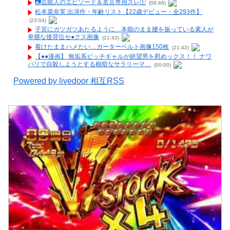
📷️芸能人のエピソード＆名言専用スレ①
(08:48)
松本菜奈実 出演作・年齢リスト【22歳デビュー・全293作】
(23:04)
子宮にガツガツあたるように…本能のまま腰を振っている素人が
卑猥な後背位セ●クス画像
(21:43)
着けたままハメたい…ガーターベルト画像150枚
(21:42)
【●●漫画】 無垢系ビッチギャルが絶望男を慰めックス！！ ナワ
バリで自殺しようとする根暗なサラリーマ…
(00:00)
Powered by livedoor 相互RSS