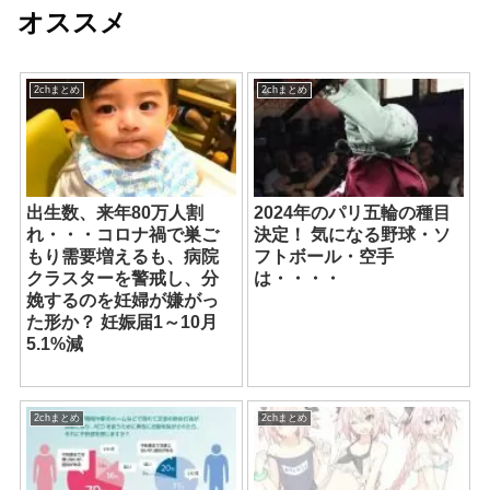
オススメ
2chまとめ
2chまとめ
出生数、来年80万人割
2024年のパリ五輪の種目
れ・・・コロナ禍で巣ご
決定！ 気になる野球・ソ
もり需要増えるも、病院
フトボール・空手
クラスターを警戒し、分
は・・・・
娩するのを妊婦が嫌がっ
た形か？ 妊娠届1～10月
5.1%減
2chまとめ
2chまとめ