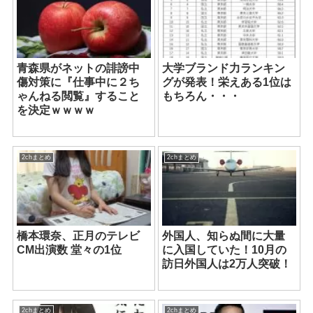
青森県がネットの誹謗中
大学ブランド力ランキン
傷対策に『仕事中に２ち
グが発表！栄えある1位は
ゃんねる閲覧』すること
もちろん・・・
を決定ｗｗｗｗ
2chまとめ
2chまとめ
橋本環奈、正月のテレビ
外国人、知らぬ間に大量
CM出演数 堂々の1位
に入国していた！10月の
訪日外国人は2万人突破！
2chまとめ
2chまとめ