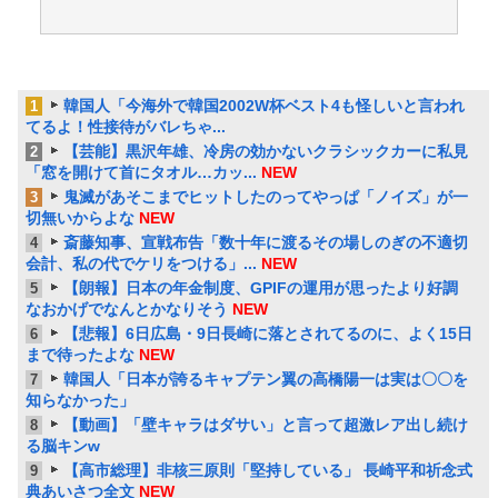
韓国人「今海外で韓国2002W杯ベスト4も怪しいと言われ
1
てるよ！性接待がバレちゃ...
【芸能】黒沢年雄、冷房の効かないクラシックカーに私見
2
「窓を開けて首にタオル…カッ...
NEW
鬼滅があそこまでヒットしたのってやっぱ「ノイズ」が一
3
切無いからよな
NEW
斎藤知事、宣戦布告「数十年に渡るその場しのぎの不適切
4
会計、私の代でケリをつける」...
NEW
【朗報】日本の年金制度、GPIFの運用が思ったより好調
5
なおかげでなんとかなりそう
NEW
【悲報】6日広島・9日長崎に落とされてるのに、よく15日
6
まで待ったよな
NEW
韓国人「日本が誇るキャプテン翼の高橋陽一は実は〇〇を
7
知らなかった」
【動画】「壁キャラはダサい」と言って超激レア出し続け
8
る脳キンw
【高市総理】非核三原則「堅持している」 長崎平和祈念式
9
典あいさつ全文
NEW