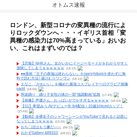
オトムス速報
ロンドン、新型コロナの変異種の流行によ
りロックダウンへ・・・イギリス首相「変
異種の感染力は70%高まっている」おいお
い、これはまずいのでは？
【悲報】NHKさん、女がいかにイージーモードかをわかりやすく
放映してしまうｗｗｗｗｗｗ
(18:15)
●●漫画『王子の夜伽は終わらない』をrawやhitomiを使わずに無
料で読む方法│湯けむりワンワン
(18:12)
えなこ 「かわいい」を極めた最強コスプレイヤーのグラビア画像
part4
(18:00)
阿波踊り 踊り子女性の体の一部“強調動画”拡散
(17:45)
【画像】声優さん、おっぱいがでかすぎるｗｗｗｗｗ
(16:43)
【S1】希望みう AVデビュー作 9/4配信！20歳104cmIカップ！
(15:43)
【動画】全裸女子のシャワーシーンがYouTubeで見れると話題に
なってしまうｗｗｗｗ
(15:00)
おち〇ぽはもう嫌だ――
(09:15)
おかずGallery &#9333;
(09:02)