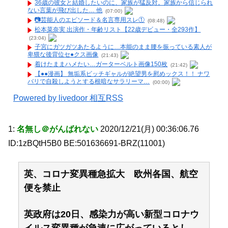
36歳の彼女と結婚したいのに、家族が猛反対。家族から信じられ
ない言葉が飛び出した… 他
(07:00)
📷️芸能人のエピソード＆名言専用スレ①
(08:48)
松本菜奈実 出演作・年齢リスト【22歳デビュー・全293作】
(23:04)
子宮にガツガツあたるように…本能のまま腰を振っている素人が
卑猥な後背位セ●クス画像
(21:43)
着けたままハメたい…ガーターベルト画像150枚
(21:42)
【●●漫画】 無垢系ビッチギャルが絶望男を慰めックス！！ ナワ
バリで自殺しようとする根暗なサラリーマ…
(00:00)
Powered by livedoor 相互RSS
1:
名無し＠がんばれない
2020/12/21(月) 00:36:06.76
ID:1zBQtH5B0 BE:501636691-BRZ(11001)
英、コロナ変異種急拡大 欧州各国、航空
便を禁止
英政府は20日、感染力が高い新型コロナウ