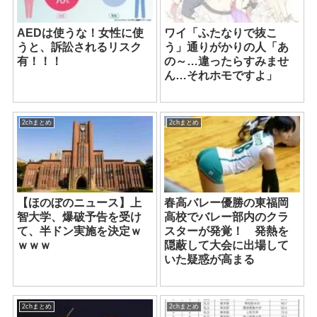
AEDは使うな！女性に使
ワイ「ふたなりで抜こ
うと、訴訟されるリスク
う」通りがかりの人「あ
有！！！
の～…違ったらすみませ
ん…それホモですよ」
2chまとめ
2chまとめ
【ほのぼのニュース】上
春高バレー優勝の東福岡
智大学、爆破予告を受け
高校でバレー部内のクラ
て、半ドン実施を決定ｗ
スターが発覚！ 発熱を
ｗｗｗ
隠蔽して大会に出場して
いた疑惑が高まる
2chまとめ
2chまとめ