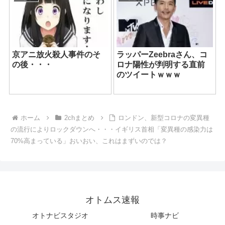
京アニ放火殺人事件のそ
ラッパーZeebraさん、コ
の後・・・
ロナ陽性が判明する直前
のツイートｗｗｗ
ホーム
2chまとめ
ロンドン、新型コロナの変異種
の流行によりロックダウンへ・・・イギリス首相「変異種の感染力は
70%高まっている」おいおい、これはまずいのでは？
オトムス速報
オトナビスタジオ
時事ナビ