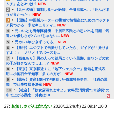
ムチ」あと3つは？
NEW
【九州名物】鶏刺し食べた医師、全身麻痺へ…「死んだほ
2
うが良かった」
NEW
【国際】中国製ルーター20機種で情報盗むためのバックド
3
ア見つかる 米セキュリティ...
NEW
元いいとも青年隊俳優 中居正広氏との思い出を回顧「気
4
遣いや優しさがハンパじゃない...
NEW
元カレ4年ひきずってる。
NEW
5
【旅行】エジプトで自撮りしていたら、ガイドが「撮りま
6
すよ！」→ノリノリでポーズを...
【画像あり】男の人って結局こういう黒髪、白ワンピの女
7
の子が好きなんでしょ…？
NEW
【東京】東京駅近くに「地下シェルター」整備を正式表
8
明…小池百合子知事「多くの方が...
NEW
【悲報】資産1億円でFIREした45歳独身男性、「1通の通
9
知」で仕事復帰を決意
NEW
【社会】「飲食店潰れますよ」食料品消費税“1％減税”の
10
中で上がる懸念 外食は10...
27:
名無し＠がんばれない
2020/12/24(木) 22:09:14.10 0