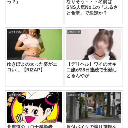
っ？』
なりそう・・・名前は
SNS人気No.1の「ふるさ
と食堂」で決定か？
2chまとめ
2chまとめ
ゆきぽよの太った姿がエ
【デリヘル】ワイのオキ
ロい… 【RIZAP】
ニ嬢が28日連続で出勤し
とるんやが
2chまとめ
2chまとめ
北海道のコロナ感染者
原付バイクで煽り運転を