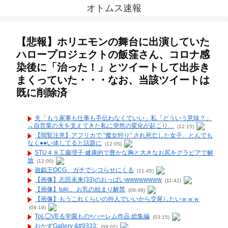
オトムス速報
【悲報】ホリエモンの舞台に出演していた
ハロープロジェクトの飯窪さん、コロナ感
染後に「治った！」とツイートして出歩き
まくっていた・・・なお、当該ツイートは
既に削除済
夫「もう家事も仕事も手伝わなくていい」私「どういう意味？」
→自営業の夫を支えてきた私に突然の変化が起こり…
(12:15)
【閲覧注意】アフリカで ”魔女狩り” され死亡した女子、とんでも
なく●●い体してると話題に
(12:05)
STU４８工藤理子 健康的で豊かな胸と大きなお尻をグラビアで解
放
(12:00)
遊戯王OCG、ガチでシコらせにくる
(11:45)
【画像】志田未来(33)のおっぱいwwwwwwww
(11:42)
【画像】tuki.、お乳の始まり解禁
(09:49)
【画像】もうこれくらいの外人でいいから交尾したいｗｗｗ
(09:19)
ToL◯VEる学園もの×ハーレム作品 総集編
(03:15)
おかずGallery &#9333;
(09:02)