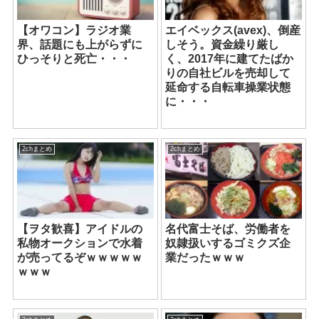
【オワコン】ラジオ業
エイベックス(avex)、倒産
界、話題にも上がらずに
しそう。資金繰り厳し
ひっそりと死亡・・・
く、2017年に建てたばか
りの自社ビルを売却して
延命する自転車操業状態
に・・・
2chまとめ
2chまとめ
【ヲタ歓喜】アイドルの
名代富士そば、労働者を
私物オークションで水着
奴隷扱いするゴミクズ企
が売ってるぞｗｗｗｗｗ
業だったｗｗｗ
ｗｗｗ