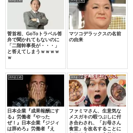
2chまとめ
2chまとめ
菅首相、GoToトラベル答
マツコデラックスの名前
弁で聞かれてもないのに
の由来
「二階幹事長が・・・」
と答えてしまうｗｗｗｗ
ｗ
2chまとめ
2chまとめ
日本企業『成果報酬にす
ファミマさん、生意気な
る』労働者『やった
メスガキの暇つぶしに付
ぜ！』日本企業『ジジィ
き合わされ、「お母さん
は辞めろ』労働者『え
食堂」を改名することに