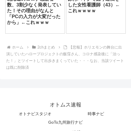
数、3割少なく発表してい
した女性看護師（43）←
た！その理由がなんと
これｗｗｗｗ
「PCの入力が大変だった
から」←これｗｗｗ
ホーム
2chまとめ
【悲報】ホリエモンの舞台に出
演していたハロープロジェクトの飯窪さん、コロナ感染後に「治っ
た！」とツイートして出歩きまくっていた・・・なお、当該ツイート
は既に削除済
オトムス速報
オトナビスタジオ
時事ナビ
GoTo九州旅行ナビ