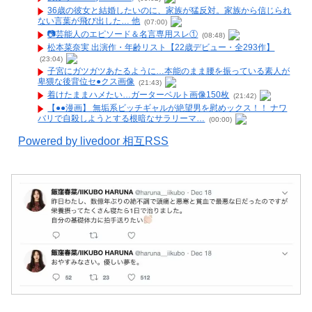
36歳の彼女と結婚したいのに、家族が猛反対。家族から信じられ
ない言葉が飛び出した… 他
(07:00)
📷️芸能人のエピソード＆名言専用スレ①
(08:48)
松本菜奈実 出演作・年齢リスト【22歳デビュー・全293作】
(23:04)
子宮にガツガツあたるように…本能のまま腰を振っている素人が
卑猥な後背位セ●クス画像
(21:43)
着けたままハメたい…ガーターベルト画像150枚
(21:42)
【●●漫画】 無垢系ビッチギャルが絶望男を慰めックス！！ ナワ
バリで自殺しようとする根暗なサラリーマ…
(00:00)
Powered by livedoor 相互RSS