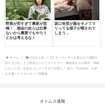
野菜が安すぎて農家が悲
坂口杏里が薬をキメてラ
鳴！ 都会の奴らは仕事
リってる様子が晒されて
ないから農業でもやろう
しまう…
とかは考えるな！
ホーム
2chまとめ
キャラクターを死なせて感動を
作り上げることで有名なシナリオライター・麻枝准さんの新作「神様
になった日」があまりにクソすぎて話題に！ あの「Charlotte」を超
える糞シナリオにネット民騒然
オトムス速報