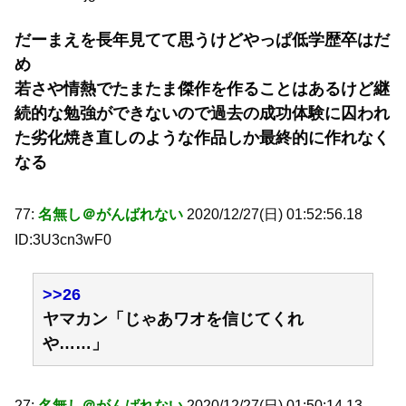
だーまえを長年見てて思うけどやっぱ低学歴卒はだ
め
若さや情熱でたまたま傑作を作ることはあるけど継
続的な勉強ができないので過去の成功体験に囚われ
た劣化焼き直しのような作品しか最終的に作れなく
なる
77:
名無し＠がんばれない
2020/12/27(日) 01:52:56.18
ID:3U3cn3wF0
>>26
ヤマカン「じゃあワオを信じてくれ
や……」
27:
名無し＠がんばれない
2020/12/27(日) 01:50:14.13