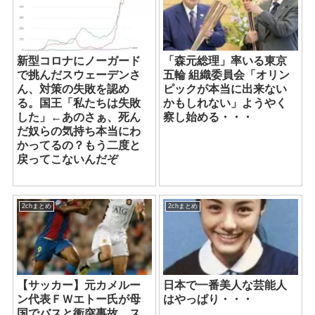
新型コロナにノーガード
「森元総理」率いる東京
で挑んだスウェーデンさ
五輪 組織委員会「オリン
ん、対策の失敗を認め
ピックが本当に出来ない
る。国王「私たちは失敗
かもしれない」ようやく
した」←あのさぁ、死ん
察し始める・・・
だ奴らの気持ち本当にわ
かってるの？もう二度と
戻ってこないんだぞ
2chまとめ
2chまとめ
【サッカー】元カメルー
日本で一番美人な芸能人
ン代表ＦＷエトー氏が母
はやっぱり・・・
国でバスと衝突事故 ス