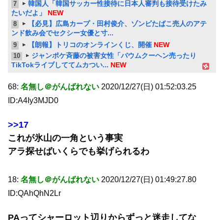
韓国人「韓国サッカー性接待に日本人審判も接待受けたみ
7
たいだよ」
NEW
【必見】広島カープ・田村俊介、ゾンビたばこ売人のアテ
8
ンド飲み会でセクシー女優と寸...
【朗報】トリコのオンラインくじ、開催
NEW
9
ジャンポケ斉藤の被害女性「バウムクーヘン売ったり
10
TikTokライブしててムカつい...
NEW
68:
名無し＠がんばれない
2020/12/27(日) 01:52:03.25
ID:A4Iy3MJD0
>>17
これが氷山の一角という事実
アラ探せばいくらでも挙げられるわ
18:
名無し＠がんばれない
2020/12/27(日) 01:49:27.80
ID:QAhQhN2Lr
PAってシャーロット辺りからずっと迷走してな