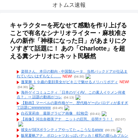
オトムス速報
キャラクターを死なせて感動を作り上げる
ことで有名なシナリオライター・麻枝准さ
んの新作「神様になった日」があまりにク
ソすぎて話題に！ あの「Charlotte」を超
える糞シナリオにネット民騒然
楽韓さん、本日の動向 - 中国製ルータ、当然バックドアが仕込ま
れていないはずもなく……
NEW!
(04:30)
蓬莱舞 １９歳の童顔美女がビキニで魅せるメリハリボディ
NEW!
(04:30)
海外ゲイコミュニティ「日本のゲイAV、この素人イケメン何者
点？」⇒ 話題の動画がコレ
(04:13)
【動画】マーベルの新作格ゲー、歴代格ゲーのパロディが多すぎ
て話題にwwwwwww
(03:45)
白石茉莉奈 最新グラビア画像 82枚②
(03:41)
【画像】河出奈都美アナ ニットの巨乳、谷間チラ！！
(02:07)
彼女がSEXボランティアやってた→こうなるwww
(00:15)
飯尾夏帆アナ、ポロシャツおっぱいデッカ！横乳の膨らみブルン