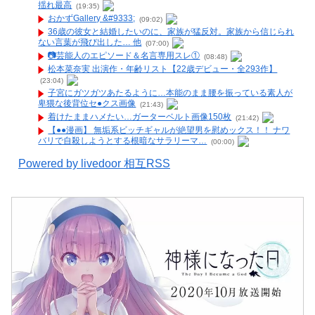
揺れ最高
(19:35)
おかずGallery &#9333;
(09:02)
36歳の彼女と結婚したいのに、家族が猛反対。家族から信じられ
ない言葉が飛び出した… 他
(07:00)
📷️芸能人のエピソード＆名言専用スレ①
(08:48)
松本菜奈実 出演作・年齢リスト【22歳デビュー・全293作】
(23:04)
子宮にガツガツあたるように…本能のまま腰を振っている素人が
卑猥な後背位セ●クス画像
(21:43)
着けたままハメたい…ガーターベルト画像150枚
(21:42)
【●●漫画】 無垢系ビッチギャルが絶望男を慰めックス！！ ナワ
バリで自殺しようとする根暗なサラリーマ…
(00:00)
Powered by livedoor 相互RSS