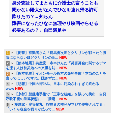
身分査証してまともに介護士の言うことも
聞かない陽太がなんでひなを連れ帰る許可
降りたの？←知らん
障害になったひなに無理やり映画やらせる
必要あるの？←自己満足や
【衝撃】有識者さん「範馬勇次郎とクリリンが戦ったら勝
1
負にならないほどクリリンの圧...
NEW
【熊本地震】共産党・寺本けんた「災害募金に関するデマ
2
を流す人は被災地への支援を妨...
NEW
【熊本地震】イオンモール熊本の爆発事故「本当のことを
3
言ってほしいですね。隠さずに...
NEW
【悲報】中国の街並み、日本に汚染されすぎて終わる
4
www
NEW
【京都】脳腫瘍手術で「正常な組織」を誤って摘出…自発
5
呼吸不能の重篤状態に 「腫瘍...
NEW
愛煙家・岸谷蘭丸「喫煙者の権利がマジで侵害されてる」
6
「いくら税金を我々が払って...
NEW