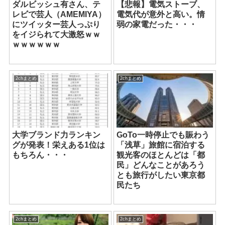
ダルビッシュ有さん、テ
【悲報】電気ストーブ、
レビで芸人（AMEMIYA）
電気代が意外と高い。情
にツイッター芸人っぷり
弱の家電だった・・・
をイジられて大激怒ｗｗ
ｗｗｗｗｗｗ
2chまとめ
2chまとめ
大学ブランド力ランキン
GoTo一時停止でも賑わう
グが発表！栄えある1位は
「浅草」旅館に宿泊する
もちろん・・・
観光客のほとんどは「都
民」どんなことがあろう
とも旅行がしたい東京都
民たち
2chまとめ
2chまとめ