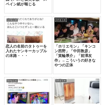
ペイン紙が報じる
2chまとめ
2chまとめ
恋人の名前のタトゥーを
「ホリエモン」「キンコ
入れたヤンキーカップル
ン西野」「中田敦彦」
の末路・・・
「箕輪厚介」「前澤友
作」←こういうの好きな
やつの正体
2chまとめ
2chまとめ