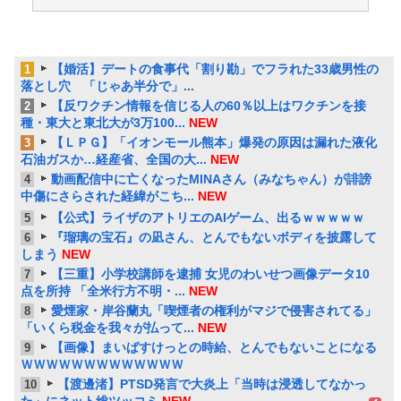
【婚活】デートの食事代「割り勘」でフラれた33歳男性の
1
落とし穴 「じゃあ半分で」...
【反ワクチン情報を信じる人の60％以上はワクチンを接
2
種・東大と東北大が3万100...
NEW
【ＬＰＧ】「イオンモール熊本」爆発の原因は漏れた液化
3
石油ガスか…経産省、全国の大...
NEW
動画配信中に亡くなったMINAさん（みなちゃん）が誹謗
4
中傷にさらされた経緯がこち...
NEW
【公式】ライザのアトリエのAIゲーム、出るｗｗｗｗｗ
5
『瑠璃の宝石』の凪さん、とんでもないボディを披露して
6
しまう
NEW
【三重】小学校講師を逮捕 女児のわいせつ画像データ10
7
点を所持 「全米行方不明・...
NEW
愛煙家・岸谷蘭丸「喫煙者の権利がマジで侵害されてる」
8
「いくら税金を我々が払って...
NEW
【画像】まいばすけっとの時給、とんでもないことになる
9
ＷＷＷＷＷＷＷＷＷＷＷＷＷ
【渡邊渚】PTSD発言で大炎上「当時は浸透してなかっ
10
た」にネット総ツッコミ
NEW