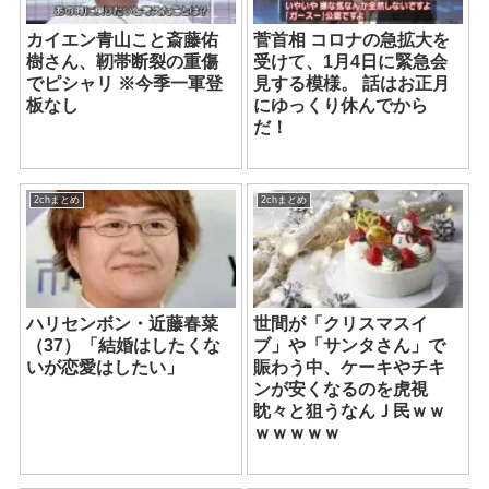
カイエン青山こと斎藤佑
菅首相 コロナの急拡大を
樹さん、靭帯断裂の重傷
受けて、1月4日に緊急会
でピシャリ ※今季一軍登
見する模様。 話はお正月
板なし
にゆっくり休んでから
だ！
2chまとめ
2chまとめ
ハリセンボン・近藤春菜
世間が「クリスマスイ
（37）「結婚はしたくな
ブ」や「サンタさん」で
いが恋愛はしたい」
賑わう中、ケーキやチキ
ンが安くなるのを虎視
眈々と狙うなんＪ民ｗｗ
ｗｗｗｗｗ