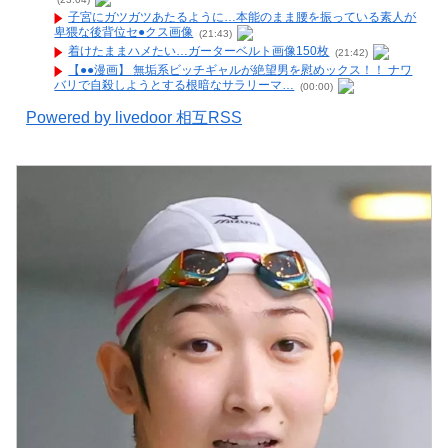
子宮にガツガツあたるように…本能のまま腰を振っている素人が
卑猥な後背位セ●クス画像
(21:43)
着けたままハメたい…ガーターベルト画像150枚
(21:42)
【●●漫画】 無垢系ビッチギャルが絶望男を慰めックス！！ ナワ
バリで自殺しようとする根暗なサラリーマ…
(00:00)
Powered by livedoor 相互RSS