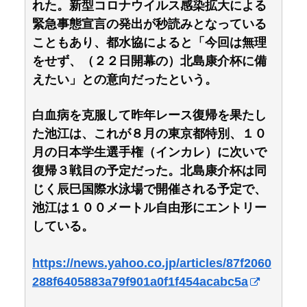
れた。新型コロナウイルス感染拡大による
緊急事態宣言の発出が秒読みとなっている
こともあり、都水協によると「今回は無理
をせず、（２２日開幕の）北島康介杯に備
えたい」との意向だったという。
白血病を克服して昨年レース復帰を果たし
た池江は、これが８月の東京都特別、１０
月の日本学生選手権（インカレ）に次いで
復帰３戦目の予定だった。北島康介杯は同
じく辰巳国際水泳場で開催される予定で、
池江は１００メートル自由形にエントリー
している。
https://news.yahoo.co.jp/articles/87f2060
288f6405883a79f901a0f1f454acabc5a