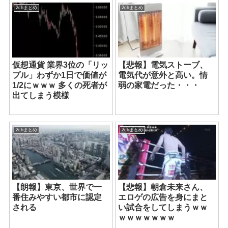
2chまとめ
2chまとめ
仮想通貨 業界3位の「リッ
【悲報】電気ストーブ、
プル」わずか1日で価値が
電気代が意外と高い。情
1/2にｗｗｗ 多くの死者が
弱の家電だった・・・
出てしまう模様
2chまとめ
2chまとめ
【朗報】東京、世界で一
【悲報】朝倉未来さん、
番住みやすい都市に認定
エロゲの広告を身にまと
される
い試合をしてしまうｗｗ
ｗｗｗｗｗｗｗ