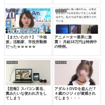
2chまとめ
2chまとめ
【まだいたの？】「中核
アニメーター業界に激
派」活動家、市役所勤務
震！ 月給18万円は特例中
だったｗｗｗｗｗ
の特例。
2chまとめ
2chまとめ
【悲報】スパコン富岳、
アダルトDVDを盗んだ７
糞みたいな使われ方をし
４歳のジジィが逮捕され
てしまう
てしまう・・・