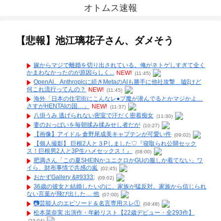
オトムス速報
【悲報】池江璃花子さん、ダメそう
嫁からマジで離婚を切り出されている。俺がネトゲしすぎて全く
かまわなかったのが原因らしく...
NEW!
(11:45)
OpenAI、Anthropicに続きMetaのAIも勝手に他社攻撃 嘘ξけど
何これ流行ってんの？
NEW!
(11:45)
海外「日本の住宅街にこんなレ●プ魔が潜んでるとかマジかよ…
さすがHENTAIの国…」
NEW!
(11:37)
八掛うみ 逃げられない密室で汗だく密着痴女
(11:30)
妻のおっぱいを毎朝揉み揉みせし者だが
(10:27)
【画像】アイドル 倉野尾成美キャプテンが可愛い件
(09:02)
【個人撮影】 巨根2人と３Pしました♡『寝取られ公開セック
ス！巨根男2人と3P生ハメセックス！』
(08:00)
肥満さん「この夏SHEINかユニクロかGUの服しか着てない」ワ
イら、財布事情で共感の嵐
(02:45)
おかずGallery &#9333;
(09:02)
36歳の彼女と結婚したいのに、家族が猛反対。家族から信じられ
ない言葉が飛び出した… 他
(07:00)
📷️芸能人のエピソード＆名言専用スレ①
(08:48)
松本菜奈実 出演作・年齢リスト【22歳デビュー・全293作】
(23:04)