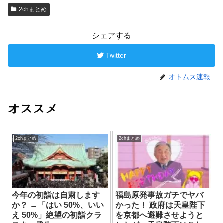
2chまとめ
シェアする
Twitter
オトムス速報
オススメ
2chまとめ
2chまとめ
今年の初詣は自粛します
福島原発事故ガチでヤバ
か？ →「はい 50%、いい
かった！ 政府は天皇陛下
え 50%」絶望の初詣クラ
を京都へ避難させようと