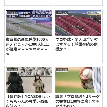
2chまとめ
2chまとめ
東京都の新規感染1000人
プロ野球・楽天 赤字がや
超えどころか1300人以上
ばすぎる！球団存続の危
が確定ｗｗｗｗｗｗｗｗ
機か？
ｗ
2chまとめ
2chまとめ
【保存版】YOASOBI：い
識者「プロ野球とJリーグ
くらちゃんの可愛い画像
の観客は100%に戻しても
を貼るよ！
かまわない」