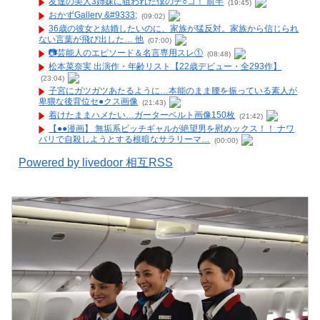
友達の美人3姉妹に狙われた僕のチ○コ！ 前半
(19:45)
おかずGallery &#9333;
(09:02)
36歳の彼女と結婚したいのに、家族が猛反対。家族から信じられ
ない言葉が飛び出した… 他
(07:00)
📷️芸能人のエピソード＆名言専用スレ①
(08:48)
松本菜奈実 出演作・年齢リスト【22歳デビュー・全293作】
(23:04)
子宮にガツガツあたるように…本能のまま腰を振っている素人が
卑猥な後背位セ●クス画像
(21:43)
着けたままハメたい…ガーターベルト画像150枚
(21:42)
【●●漫画】 無垢系ビッチギャルが絶望男を慰めックス！！ ナワ
バリで自殺しようとする根暗なサラリーマ…
(00:00)
Powered by livedoor 相互RSS