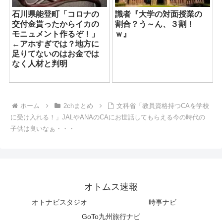
石川県能登町「コロナの
識者『大学の対面授業の
交付金貰ったからイカの
割合？う～ん、３割！
モニュメント作るぞ！」
ｗ』
←アホすぎでは？地方に
足りてないのはお金では
なく人材と判明
ホーム
2chまとめ
文科省「教員資格持つCAを学校
に受け入れる！」JALやANAのCAにお世話してもらえる今の時代の
子供は良いなぁ・・・
オトムス速報
オトナビスタジオ
時事ナビ
GoTo九州旅行ナビ