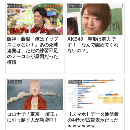
2chまとめ
2chまとめ
阪神・藤浪「俺はイップ
AKB48「整形は努力で
スじゃない！」あの死球
す！！なんで認めてくれ
連発は、ただの練習不足
ないの？」
のノーコンが原因だった
模様
2chまとめ
2chまとめ
コロナで「東京 →埼玉」
【スマホ】データ通信量
に引っ越す人が急増中！
の44%が広告表示だった
ｗｗｗｗｗｗ