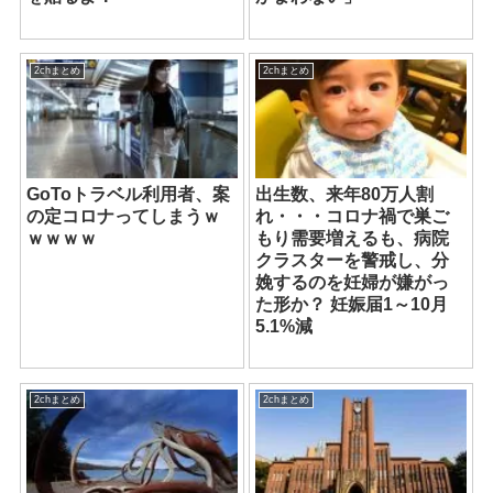
2chまとめ
2chまとめ
GoToトラベル利用者、案
出生数、来年80万人割
の定コロナってしまうｗ
れ・・・コロナ禍で巣ご
ｗｗｗｗ
もり需要増えるも、病院
クラスターを警戒し、分
娩するのを妊婦が嫌がっ
た形か？ 妊娠届1～10月
5.1%減
2chまとめ
2chまとめ