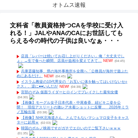
オトムス速報
文科省「教員資格持つCAを学校に受け入
れる！」JALやANAのCAにお世話しても
らえる今の時代の子供は良いなぁ・・・
店員「レバーは焼いてお召し上がりください」俺「大丈夫でし
ょ」→生で食べた瞬間、店員が血相を変えてきて…
NEW!
(04:45)
兵庫斎藤知事、県の海外事務所を全廃へ「公務員が海外で遊ぶた
めにあるだけ」
NEW!
(04:45)
イスラム教徒の10代男女の「お互いに体を触ってはいけないセ○
クス」、逆に●●いんだが
NEW!
(04:39)
宮部のぞみ 仮面ライダーヒロインでブレイクした最旬女優
(04:30)
【画像】モーグル女子日本代表・中尾春香、紐ビキニ姿を公
開！ 現役アスリートの激レア水着ショットに反響… 2026年ミラ
ノ五輪出場
(03:38)
【画像】NHK北海道さん、とんでもないマシュマロ女子をキャス
ターに起用ｗ
(02:03)
韓国のポルノ映画ですがガチでエロいのでご覧下さいｗｗｗ
(01:35)