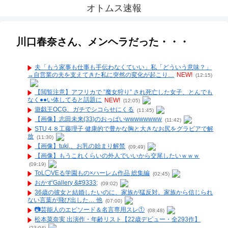
オトムス速報
川口春奈さん、メンヘラだった・・・
夫「もう家事も仕事も手伝わなくていい」私「どういう意味？」
→自営業の夫を支えてきた私に突然の変化が起こり…
NEW!
(12:15)
【閲覧注意】アフリカで ”魔女狩り” され死亡した女子、とんでも
なく●●い体してると話題に
NEW!
(12:05)
遊戯王OCG、ガチでシコらせにくる
(11:45)
【画像】志田未来(33)のおっぱいwwwwwwww
(11:42)
STU４８工藤理子 健康的で豊かな胸と大きなお尻をグラビアで解
放
(11:30)
【画像】tuki.、お乳の始まり解禁
(09:49)
【画像】もうこれくらいの外人でいいから交尾したいｗｗｗ
(09:19)
ToL◯VEる学園もの×ハーレム作品 総集編
(02:45)
おかずGallery &#9333;
(09:02)
36歳の彼女と結婚したいのに、家族が猛反対。家族から信じられ
ない言葉が飛び出した… 他
(07:00)
📷️芸能人のエピソード＆名言専用スレ①
(08:48)
松本菜奈実 出演作・年齢リスト【22歳デビュー・全293作】
(23:04)