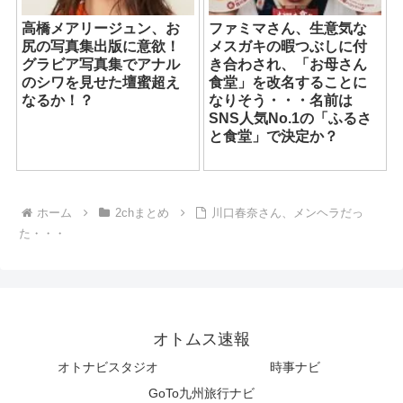
高橋メアリージュン、お
ファミマさん、生意気な
尻の写真集出版に意欲！
メスガキの暇つぶしに付
グラビア写真集でアナル
き合わされ、「お母さん
のシワを見せた壇蜜超え
食堂」を改名することに
なるか！？
なりそう・・・名前は
SNS人気No.1の「ふるさ
と食堂」で決定か？
ホーム
2chまとめ
川口春奈さん、メンヘラだっ
た・・・
オトムス速報
オトナビスタジオ
時事ナビ
GoTo九州旅行ナビ