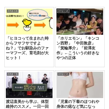
2chまとめ
2chまとめ
「ヒヨコって生まれた時
「ホリエモン」「キンコ
からフサフサですよ
ン西野」「中田敦彦」
ね？」でお馴染みのファ
「箕輪厚介」「前澤友
ーマフーズ、育毛剤が大
作」←こういうの好きな
ヒット！
やつの正体
2chまとめ
2chまとめ
渡辺直美から学ぶ、体型
「児童の下着のほつれや
維持のススメ。一日一回
身体の痣など気になっ