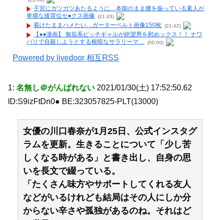
子宮にガツガツあたるように…本能のまま腰を振っている素人が
卑猥な後背位セ●クス画像
(21:43)
着けたままハメたい…ガーターベルト画像150枚
(21:42)
【●●漫画】 無垢系ビッチギャルが絶望男を慰めックス！！ ナワ
バリで自殺しようとする根暗なサラリーマ…
(00:00)
Powered by livedoor 相互RSS
1:
名無し＠がんばれない
2021/01/30(土) 17:52:50.62
ID:S9izFtDn0● BE:323057825-PLT(13000)
女優の川口春奈が1月25日、公式インスタグ
ラムを更新。生きることについて「少し苦
しくなる時がある」と書き出し、自身の思
いを長文で綴っている。
「たくさん味方やサポートしてくれる友人
などがいるけれども結局はその人にしか分
からない辛さや孤独があるのね。それはど