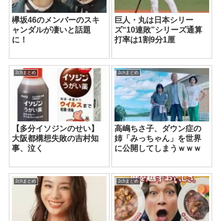
欅坂46のメンバーのスキ
巨人・丸は日本シリー
ャンダルが凄いと話題
ズ“10連敗”シリーズ通算
に！
打率は1割9分1厘
2chまとめ
2chまとめ
【多分イソジンのせい】
高嶋ちさ子、ダウン症の
大阪都構想失敗の吉村知
姉「みっちゃん」を世界
事、泣く
に公開してしまうｗｗｗ
2chまとめ
2chまとめ