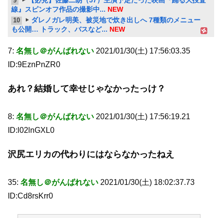
【必見】佐藤二朗（57）主演予定だった映画『踊る大捜査
9
線』スピンオフ作品の撮影中...
NEW
ダレノガレ明美、被災地で炊き出しへ 7種類のメニュー
10
も公開… トラック、バスなど...
NEW
7:
名無し＠がんばれない
2021/01/30(土) 17:56:03.35
ID:9EznPnZR0
あれ？結婚して幸せじゃなかったっけ？
8:
名無し＠がんばれない
2021/01/30(土) 17:56:19.21
ID:l02lnGXL0
沢尻エリカの代わりにはならなかったねえ
35:
名無し＠がんばれない
2021/01/30(土) 18:02:37.73
ID:Cd8rsKrr0