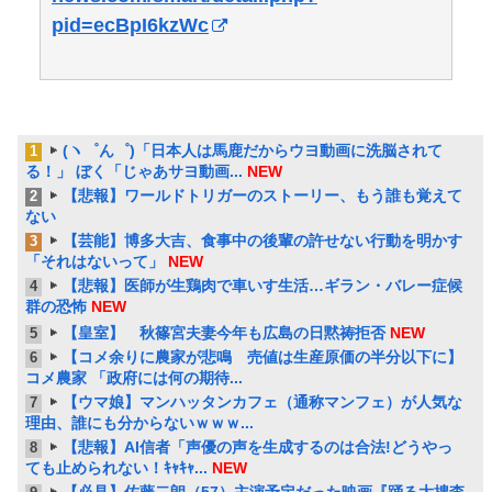
pid=ecBpI6kzWc
(ヽ゜ん゜)「日本人は馬鹿だからウヨ動画に洗脳されて
1
る！」 ぼく「じゃあサヨ動画...
NEW
【悲報】ワールドトリガーのストーリー、もう誰も覚えて
2
ない
【芸能】博多大吉、食事中の後輩の許せない行動を明かす
3
「それはないって」
NEW
【悲報】医師が生鶏肉で車いす生活…ギラン・バレー症候
4
群の恐怖
NEW
【皇室】 秋篠宮夫妻今年も広島の日黙祷拒否
NEW
5
【コメ余りに農家が悲鳴 売値は生産原価の半分以下に】
6
コメ農家 「政府には何の期待...
【ウマ娘】マンハッタンカフェ（通称マンフェ）が人気な
7
理由、誰にも分からないｗｗｗ...
【悲報】AI信者「声優の声を生成するのは合法!どうやっ
8
ても止められない！ｷｬｷｬ...
NEW