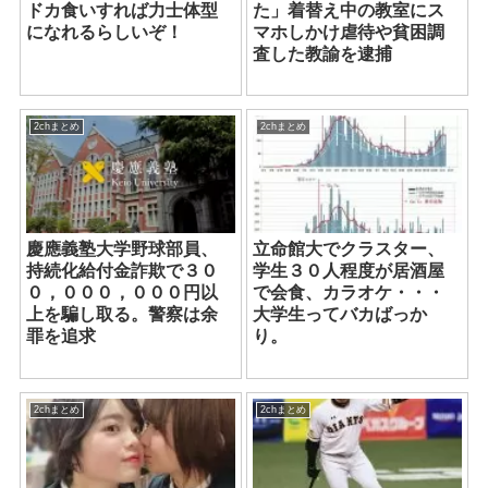
ドカ食いすれば力士体型
た」着替え中の教室にス
になれるらしいぞ！
マホしかけ虐待や貧困調
査した教諭を逮捕
2chまとめ
2chまとめ
慶應義塾大学野球部員、
立命館大でクラスター、
持続化給付金詐欺で３０
学生３０人程度が居酒屋
０，０００，０００円以
で会食、カラオケ・・・
上を騙し取る。警察は余
大学生ってバカばっか
罪を追求
り。
2chまとめ
2chまとめ